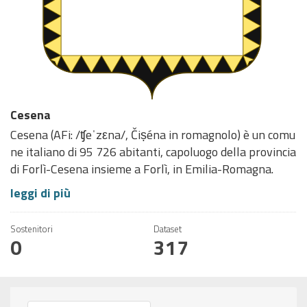
Cesena
Cesena (AFi: /ʧeˈzεna/, Čiṣéna in romagnolo) è un comu
ne italiano di 95 726 abitanti, capoluogo della provincia
di Forlì-Cesena insieme a Forlì, in Emilia-Romagna.
leggi di più
Sostenitori
Dataset
0
317