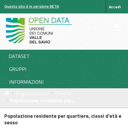
Salta
Questo sito è in versione BETA
Accedi
al
contenuto
DATASET
GRUPPI
INFORMAZIONI
Organizzazioni
Cesena
Popolazione residente per...
Popolazione residente per quartiere, classi d'età e
sesso