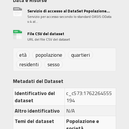
Data e Risorse
Servizio di accesso al DataSet Popolazione...
Servizio per accesso secondo lo standard OASIS:OData
v.4 al...
File CSV del dataset
URL del file CSV del dataset
età
popolazione
quartieri
residenti
sesso
Metadati del Dataset
Identificativo del
c_c573:1762264555
dataset
194
Altro identificativo
N/A
Temi del dataset
Popolazione e
società