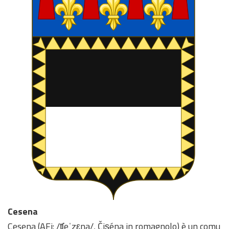
Cesena
Cesena (AFi: /ʧeˈzεna/, Čiṣéna in romagnolo) è un comu