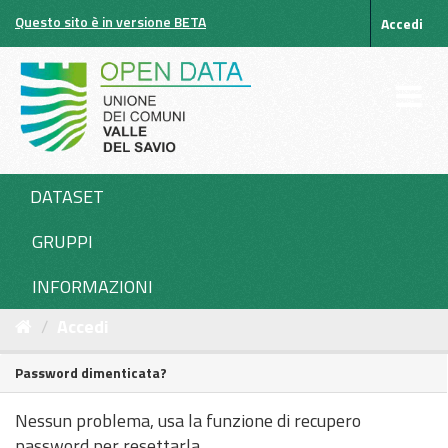
Salta
Questo sito è in versione BETA
Accedi
al
contenuto
DATASET
GRUPPI
INFORMAZIONI
Accedi
Password dimenticata?
Nessun problema, usa la funzione di recupero
password per resettarla.