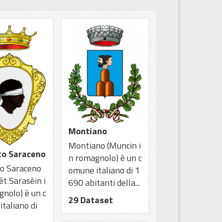
Montiano
Montiano (Muncin i
to Saraceno
n romagnolo) è un c
o Saraceno
omune italiano di 1
t Sarasèin i
690 abitanti della...
nolo) è un c
29 Dataset
taliano di