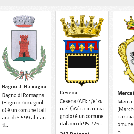
Bagno di Romagna
Cesena
Merca
Bagno di Romagna
Cesena (AFi: /ʧeˈzε
Mercat
(Bagn in romagnol
na/, Čiṣéna in roma
(Marchè
o) è un comune itali
gnolo) è un comune
n romag
ano di 5 599 abitan
italiano di 95 726...
omune i
ti...
6...
317 Dataset