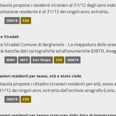
tavola propone i residenti stranieri al 31/12 degli anni indica
olazione residente è al 31/12 dei singoli anni, estratta...
ODATA
CSV
e Stradali
te Stradali Comune di Verghereto - La mappatura delle aree
ie banche dati cartografiche ed alfanumeriche (DBTR, Anagra
WMS
WFS
Esri Shape
CSV
ODATA
anieri residenti per sesso, età e stato civile
tavola propone i cittadini stranieri residenti per età, sesso 
31/12 dei singoli anni, estratta dall'archivio anagrafe (Lista..
ODATA
CSV
anieri residenti per tempo trascorso dalla data di immigrazi