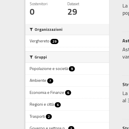
Sostenitori
Dataset
La 
0
29
pop
Organizzazioni
Ast
Verghereto
29
As
var
Gruppi
Popolazione e società
9
Ambiente
7
Str
Economia e Finanze
La 
6
al 
Regioni e città
6
Trasporti
2
Str
Governo e settore p...
1