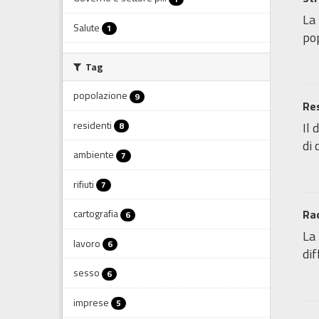
La 
Salute
1
pop
Tag
popolazione
9
Res
residenti
Il 
8
di 
ambiente
7
rifiuti
7
Rac
cartografia
6
La 
lavoro
6
dif
sesso
6
imprese
5