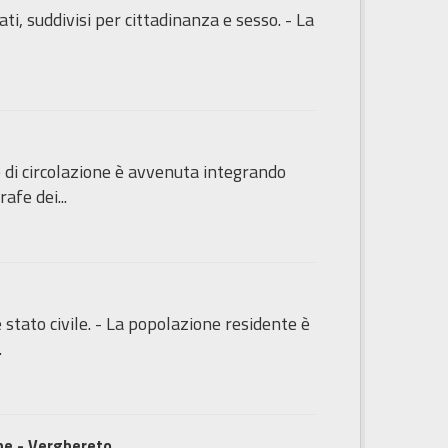
ti, suddivisi per cittadinanza e sesso. - La
 di circolazione è avvenuta integrando
fe dei...
e stato civile. - La popolazione residente è
.
one - Verghereto