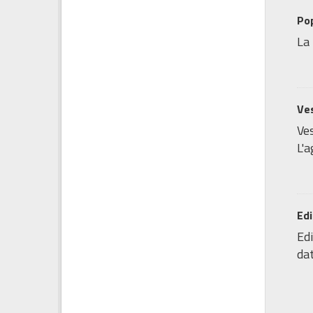
Pop
La 
Ves
Ves
L'a
Edi
Edi
dat