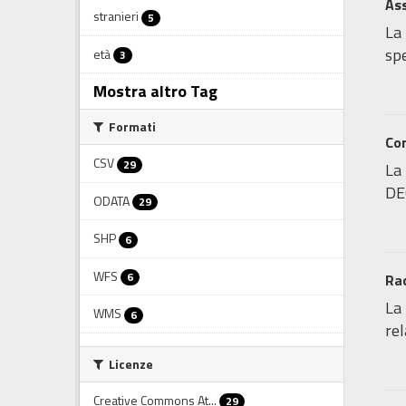
Ass
stranieri
5
La 
spe
età
3
Mostra altro Tag
Formati
Co
CSV
29
La
DE
ODATA
29
SHP
6
WFS
6
Rac
La 
WMS
6
rel
Licenze
Creative Commons At...
29