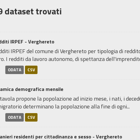
9 dataset trovati
diti IRPEF - Verghereto
diti IRPEF del comune di Verghereto per tipologia di reddi
o. I redditi da lavoro autonomo, di spettanza dell'imprenditor
ODATA
CSV
namica demografica mensile
tavola propone la popolazione ad inizio mese, i nati, i deceduti,
igratorio determinano la popolazione alla fine di ogni...
ODATA
CSV
anieri residenti per cittadinanza e sesso - Verghereto