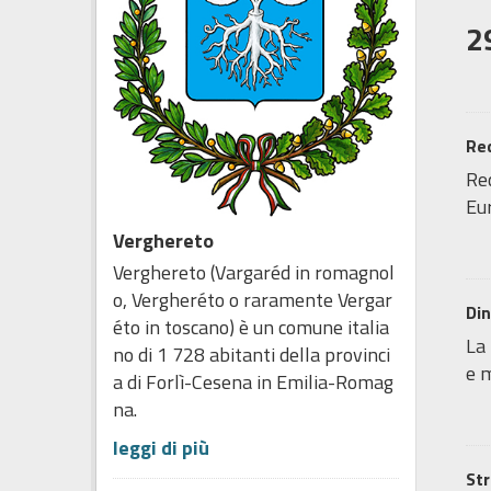
2
Red
Red
Eur
Verghereto
Verghereto (Vargaréd in romagnol
o, Vergheréto o raramente Vergar
Di
éto in toscano) è un comune italia
La 
no di 1 728 abitanti della provinci
e m
a di Forlì-Cesena in Emilia-Romag
na.
leggi di più
Str