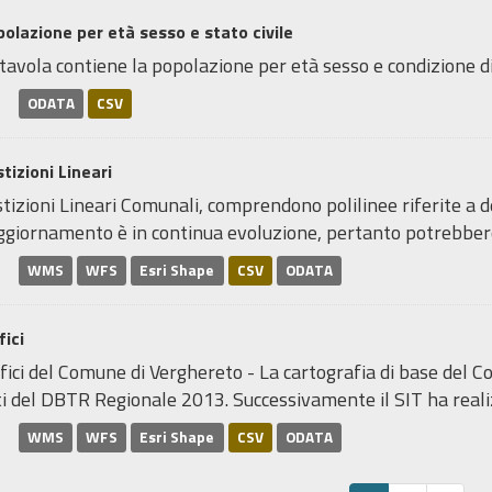
olazione per età sesso e stato civile
tavola contiene la popolazione per età sesso e condizione di s
ODATA
CSV
tizioni Lineari
tizioni Lineari Comunali, comprendono polilinee riferite a desc
ggiornamento è in continua evoluzione, pertanto potrebbero v
WMS
WFS
Esri Shape
CSV
ODATA
fici
fici del Comune di Verghereto - La cartografia di base del C
i del DBTR Regionale 2013. Successivamente il SIT ha realiz
WMS
WFS
Esri Shape
CSV
ODATA