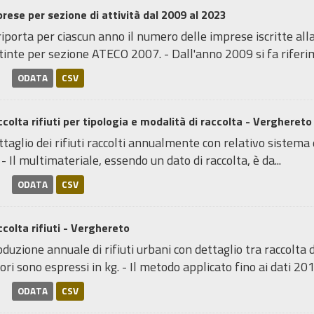
rese per sezione di attività dal 2009 al 2023
riporta per ciascun anno il numero delle imprese iscritte a
tinte per sezione ATECO 2007. - Dall'anno 2009 si fa riferim
ODATA
CSV
colta rifiuti per tipologia e modalità di raccolta - Verghereto
taglio dei rifiuti raccolti annualmente con relativo sistema di
 - Il multimateriale, essendo un dato di raccolta, è da...
ODATA
CSV
colta rifiuti - Verghereto
duzione annuale di rifiuti urbani con dettaglio tra raccolta d
ori sono espressi in kg. - Il metodo applicato fino ai dati 2016
ODATA
CSV