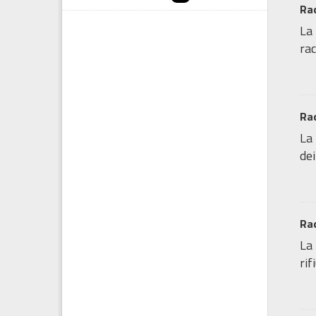
Rac
La 
rac
Rac
La 
dei
Rac
La 
rif