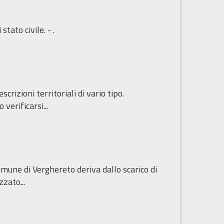
tato civile. - .
rizioni territoriali di vario tipo.
erificarsi...
omune di Verghereto deriva dallo scarico di
zato...