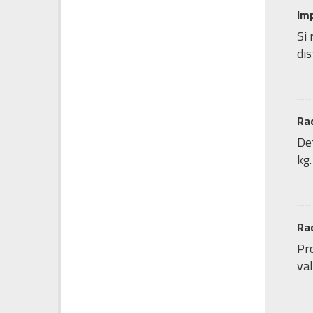
Imp
Si 
dis
Rac
Det
kg.
Rac
Pro
val