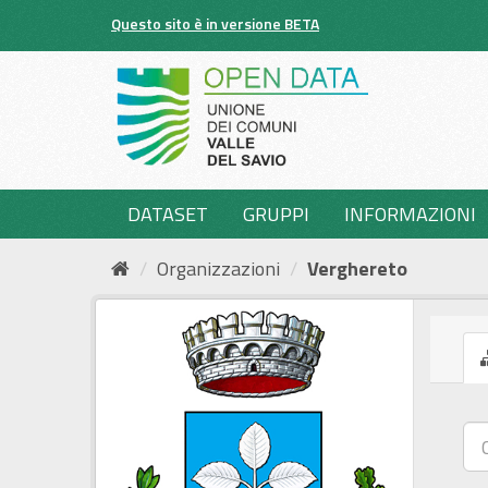
Salta
Questo sito è in versione BETA
al
contenuto
DATASET
GRUPPI
INFORMAZIONI
Organizzazioni
Verghereto