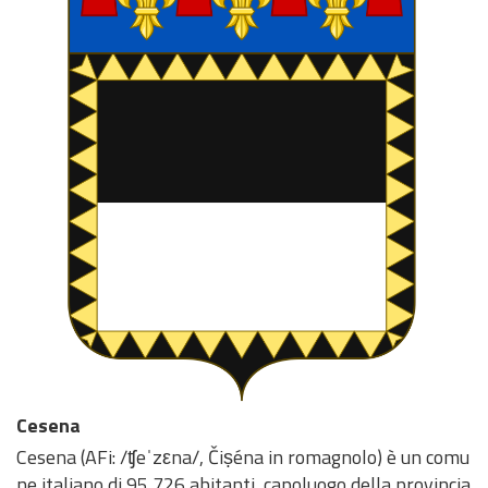
Cesena
Cesena (AFi: /ʧeˈzεna/, Čiṣéna in romagnolo) è un comu
ne italiano di 95 726 abitanti, capoluogo della provincia