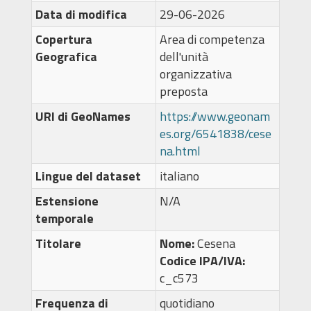
Data di modifica
29-06-2026
Copertura
Area di competenza
Geografica
dell'unità
organizzativa
preposta
URI di GeoNames
https://www.geonam
es.org/6541838/cese
na.html
Lingue del dataset
italiano
Estensione
N/A
temporale
Titolare
Nome:
Cesena
Codice IPA/IVA:
c_c573
Frequenza di
quotidiano