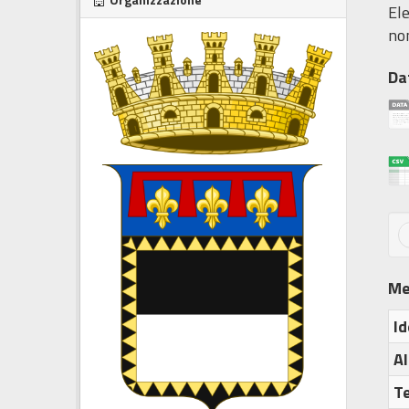
Ele
non
Da
Me
Id
Al
T