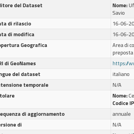
itore del Dataset
Nome:
Uf
Savio
ta di rilascio
16-06-2
ta di modifica
16-06-2
opertura Geografica
Area di c
preposta
RI di GeoNames
https://
ngue del dataset
italiano
stensione temporale
N/A
tolare
Nome:
C
Codice I
requenza di aggiornamento
annuale
rsione di
N/A