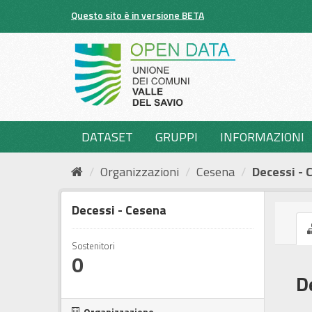
Salta
Questo sito è in versione BETA
al
contenuto
DATASET
GRUPPI
INFORMAZIONI
Organizzazioni
Cesena
Decessi - 
Decessi - Cesena
Sostenitori
0
D
Organizzazione