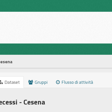
Cesena
Dataset
Gruppi
Flusso di attività
ecessi - Cesena