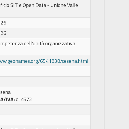
ficio SIT e Open Data - Unione Valle
026
026
ompetenza dell'unità organizzativa
www.geonames.org/6541838/cesena.html
esena
PA/IVA:
c_c573