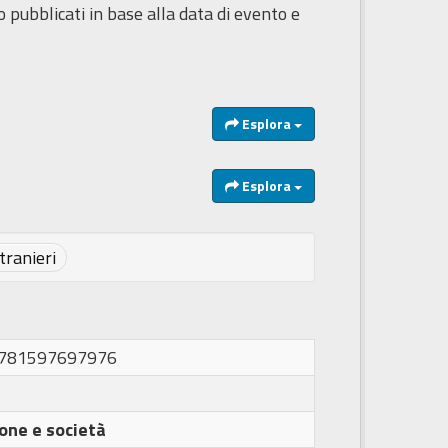
o pubblicati in base alla data di evento e
Esplora
Esplora
tranieri
1781597697976
one e società