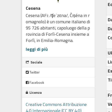
Ed
Cesena
Cesena (AFi: /ʧeˈzεna/, Čiṣéna in r
Da
omagnolo) è un comune italiano di
95 726 abitanti, capoluogo della p
Da
rovincia di Forlì-Cesena insieme a
C
Forlì, in Emilia-Romagna.
leggi di più
U
Li
Sociale
E
Twitter
Ti
Facebook
Licenza
F
Ve
Creative Commons Attribuzione
4.0 Internazionale (CC BY 4.0)