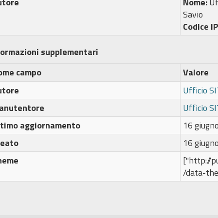
utore
Nome:
Uf
Savio
Codice I
formazioni supplementari
ome campo
Valore
utore
Ufficio S
anutentore
Ufficio S
ltimo aggiornamento
16 giugn
reato
16 giugn
heme
["http://
/data-th