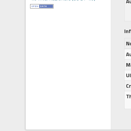
A
In
N
A
M
U
C
T