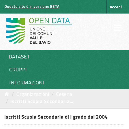
Salta
Questo sito è in versione BETA
Accedi
al
contenuto
DATASET
GRUPPI
INFORMAZIONI
Organizzazioni
Cesena
Iscritti Scuola Secondaria...
Iscritti Scuola Secondaria di I grado dal 2004