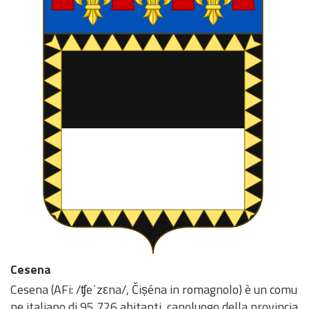
Cesena
Cesena (AFi: /ʧeˈzεna/, Čiṣéna in romagnolo) è un comu
ne italiano di 95 726 abitanti, capoluogo della provincia