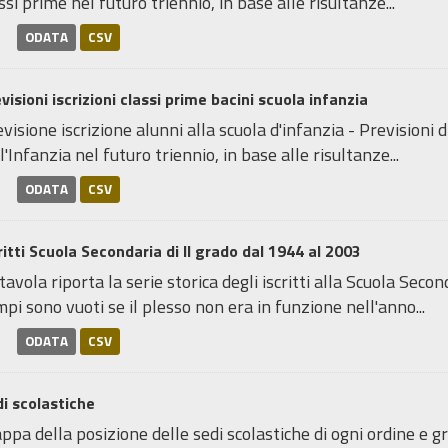
ssi prime nel futuro triennio, in base alle risultanze...
ODATA
CSV
visioni iscrizioni classi prime bacini scuola infanzia
visione iscrizione alunni alla scuola d'infanzia - Previsioni d
l'Infanzia nel futuro triennio, in base alle risultanze...
ODATA
CSV
ritti Scuola Secondaria di II grado dal 1944 al 2003
tavola riporta la serie storica degli iscritti alla Scuola Seco
pi sono vuoti se il plesso non era in funzione nell'anno...
ODATA
CSV
i scolastiche
pa della posizione delle sedi scolastiche di ogni ordine e gr