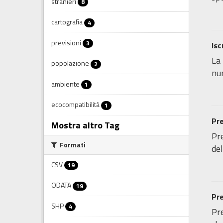
stranieri
8
cartografia
4
previsioni
3
Isc
La 
popolazione
2
num
ambiente
1
ecocompatibilità
1
Pre
Mostra altro Tag
Pre
Formati
del
CSV
19
ODATA
19
Pre
SHP
4
Pre