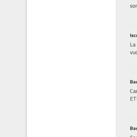
son
Isc
La 
vuo
Bac
Car
ET
Ba