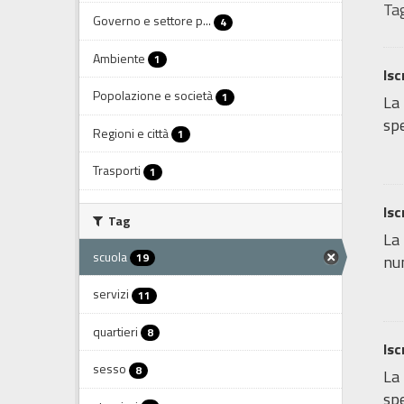
Tag
Governo e settore p...
4
Ambiente
1
Isc
Popolazione e società
1
La 
spe
Regioni e città
1
Trasporti
1
Isc
Tag
La 
scuola
19
num
servizi
11
quartieri
8
Isc
sesso
8
La 
spe