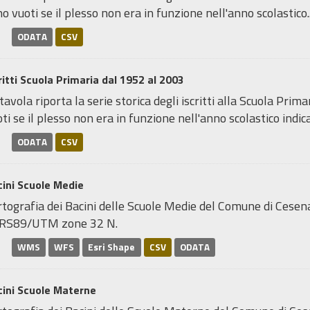
o vuoti se il plesso non era in funzione nell'anno scolastico..
ODATA
CSV
ritti Scuola Primaria dal 1952 al 2003
tavola riporta la serie storica degli iscritti alla Scuola Pri
ti se il plesso non era in funzione nell'anno scolastico indicat
ODATA
CSV
ini Scuole Medie
tografia dei Bacini delle Scuole Medie del Comune di Cesen
RS89/UTM zone 32 N.
WMS
WFS
Esri Shape
CSV
ODATA
cini Scuole Materne