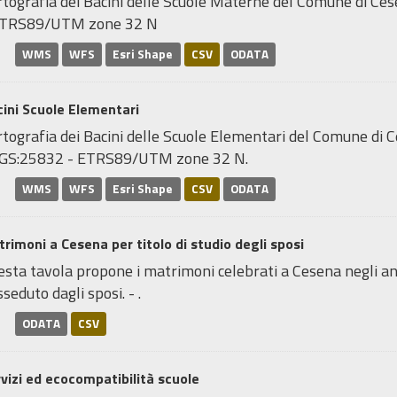
rtografia dei Bacini delle Scuole Materne del Comune di Ce
ETRS89/UTM zone 32 N
WMS
WFS
Esri Shape
CSV
ODATA
ini Scuole Elementari
tografia dei Bacini delle Scuole Elementari del Comune di C
GS:25832 - ETRS89/UTM zone 32 N.
WMS
WFS
Esri Shape
CSV
ODATA
rimoni a Cesena per titolo di studio degli sposi
sta tavola propone i matrimoni celebrati a Cesena negli anni 
seduto dagli sposi. - .
ODATA
CSV
vizi ed ecocompatibilità scuole