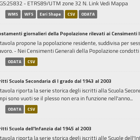
GS:25832 - ETRS89/UTM zone 32 N. Link Vedi Mappa
WMS
WFS
Esri Shape
CSV
ODATA
stamenti giornalieri della Popolazione rilevati ai Censimenti 
tavola propone la popolazione residente, suddivisa per sess
avoro. - Nei Censimenti Generali della Popolazione condotti da
ODATA
CSV
ritti Scuola Secondaria di I grado dal 1943 al 2003
tavola riporta la serie storica degli iscritti alla Scuola Seco
pi sono vuoti se il plesso non era in funzione nell'anno...
ODATA
CSV
ritti Scuola dell'Infanzia dal 1945 al 2003
tavola riporta la serie storica degli iscritti alle Scuole dell