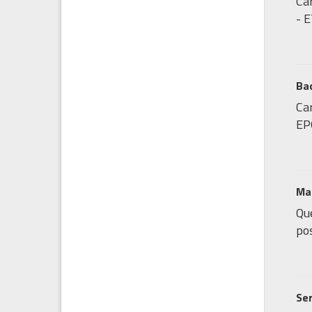
Ca
- 
Bac
Car
EP
Mat
Que
pos
Ser