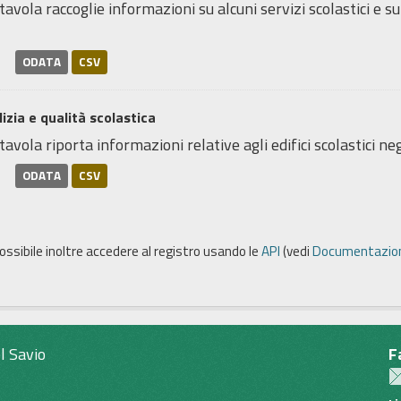
tavola raccoglie informazioni su alcuni servizi scolastici e su
ODATA
CSV
lizia e qualità scolastica
tavola riporta informazioni relative agli edifici scolastici negl
ODATA
CSV
possibile inoltre accedere al registro usando le
API
(vedi
Documentazion
l Savio
F