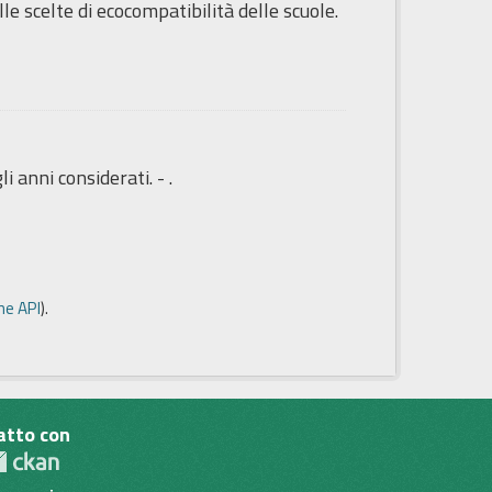
lle scelte di ecocompatibilità delle scuole.
i anni considerati. - .
e API
).
atto con