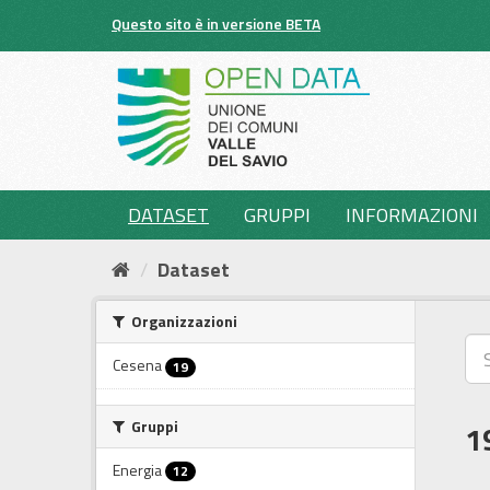
Salta
Questo sito è in versione BETA
al
contenuto
DATASET
GRUPPI
INFORMAZIONI
Dataset
Organizzazioni
Cesena
19
Gruppi
1
Energia
12