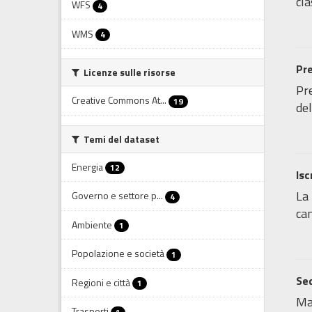
cla
WFS
4
WMS
4
Pre
Licenze sulle risorse
Pre
Creative Commons At...
19
del
Temi del dataset
Energia
12
Isc
La 
Governo e settore p...
4
cam
Ambiente
1
Popolazione e società
1
Sed
Regioni e città
1
Map
Trasporti