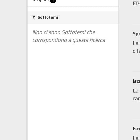
1
EP
Sottotemi
Non ci sono Sottotemi che
Spo
corrispondono a questa ricerca
La 
o l
Isc
La 
cam
Isc
La 