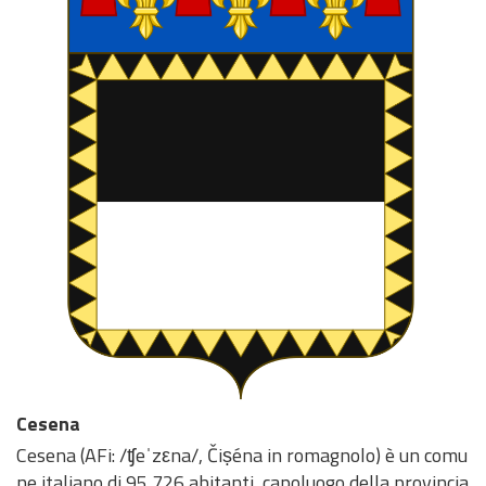
Cesena
Cesena (AFi: /ʧeˈzεna/, Čiṣéna in romagnolo) è un comu
ne italiano di 95 726 abitanti, capoluogo della provincia