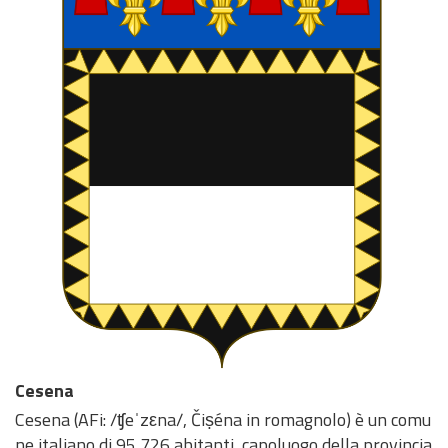
Cesena
Cesena (AFi: /ʧeˈzεna/, Čiṣéna in romagnolo) è un comu
ne italiano di 95 726 abitanti, capoluogo della provincia