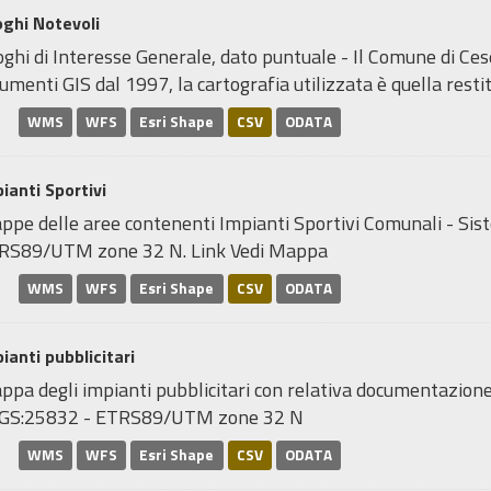
ghi Notevoli
ghi di Interesse Generale, dato puntuale - Il Comune di Ce
umenti GIS dal 1997, la cartografia utilizzata è quella restitu
WMS
WFS
Esri Shape
CSV
ODATA
ianti Sportivi
ppe delle aree contenenti Impianti Sportivi Comunali - Sis
RS89/UTM zone 32 N. Link Vedi Mappa
WMS
WFS
Esri Shape
CSV
ODATA
ianti pubblicitari
pa degli impianti pubblicitari con relativa documentazione 
GS:25832 - ETRS89/UTM zone 32 N
WMS
WFS
Esri Shape
CSV
ODATA