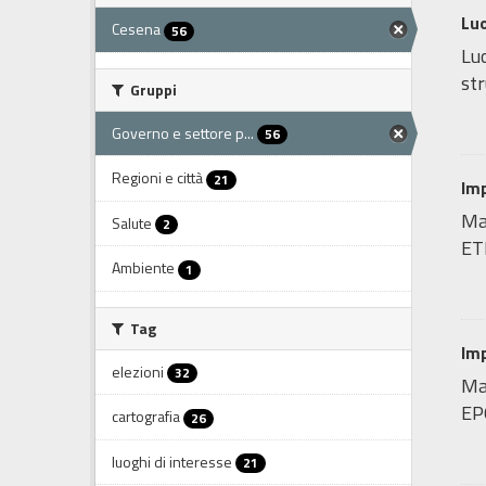
Luo
Cesena
56
Luo
str
Gruppi
Governo e settore p...
56
Regioni e città
21
Imp
Ma
Salute
2
ET
Ambiente
1
Tag
Imp
elezioni
32
Map
EP
cartografia
26
luoghi di interesse
21