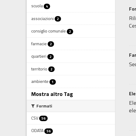
scuola
4
Fo
Ril
associazioni
2
Ces
consiglio comunale
2
farmacie
2
Fa
quartieri
2
Sed
territorio
2
ambiente
1
Mostra altro Tag
Ele
Ele
Formati
ele
CSV
56
ODATA
56