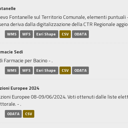
ntanelle
ievo Fontanelle sul Territorio Comunale, elementi puntuali 
ena deriva dalla digitalizzazione della CTR Regionale aggior
WMS
WFS
Esri Shape
CSV
ODATA
rmacie Sedi
i Farmacie per Bacino - .
WMS
WFS
Esri Shape
CSV
ODATA
zioni Europee 2024
zioni Europee 08-09/06/2024. Voti ottenuti dalle liste eletto
ttorale. - .
ODATA
CSV