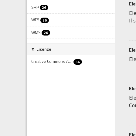
Ele
SHP
26
Ele
WFS
Il 
26
WMS
26
Licenze
Ele
Ele
Creative Commons At...
56
Ele
Ele
Com
Ele