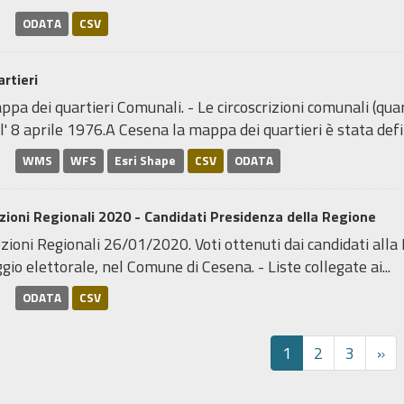
ODATA
CSV
rtieri
pa dei quartieri Comunali. - Le circoscrizioni comunali (quar
l' 8 aprile 1976.A Cesena la mappa dei quartieri è stata defin
WMS
WFS
Esri Shape
CSV
ODATA
zioni Regionali 2020 - Candidati Presidenza della Regione
zioni Regionali 26/01/2020. Voti ottenuti dai candidati alla 
gio elettorale, nel Comune di Cesena. - Liste collegate ai...
ODATA
CSV
1
2
3
»