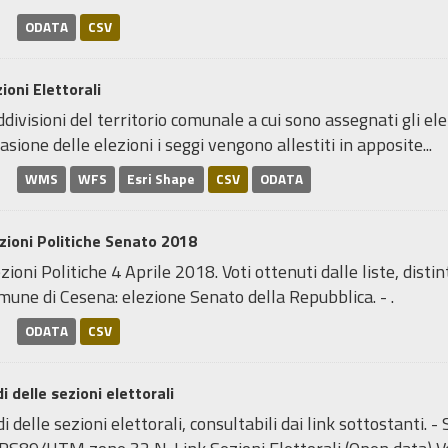
ODATA
CSV
ioni Elettorali
divisioni del territorio comunale a cui sono assegnati gli elett
asione delle elezioni i seggi vengono allestiti in apposite...
WMS
WFS
Esri Shape
CSV
ODATA
zioni Politiche Senato 2018
zioni Politiche 4 Aprile 2018. Voti ottenuti dalle liste, distin
une di Cesena: elezione Senato della Repubblica. - .
ODATA
CSV
i delle sezioni elettorali
i delle sezioni elettorali, consultabili dai link sottostanti.