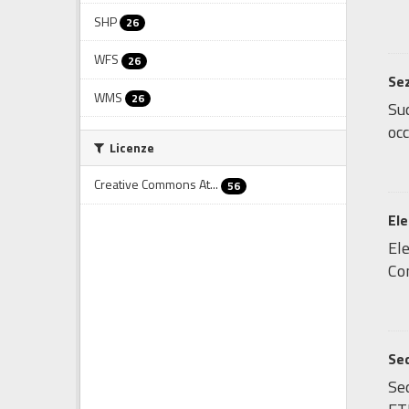
SHP
26
WFS
26
Sez
WMS
26
Sud
occ
Licenze
Creative Commons At...
56
Ele
Ele
Com
Sed
Sed