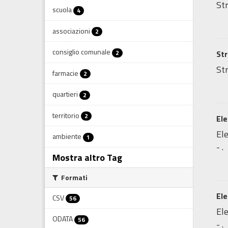
Str
scuola
4
associazioni
2
consiglio comunale
2
Str
Str
farmacie
2
quartieri
2
territorio
2
Ele
Ele
ambiente
1
- .
Mostra altro Tag
Formati
Ele
CSV
56
Ele
ODATA
56
- .