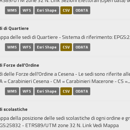
RS89/UTM zone 32 N. Link Sezioni Elettorali (Open data) Ve
WMS
WFS
Esri Shape
CSV
ODATA
i di Quartiere
ppa delle sedi di Quartiere - Sistema di riferimento: EP
WMS
WFS
Esri Shape
CSV
ODATA
i Forze dell'Ordine
i delle Forze dell'Ordine a Cesena - Le sedi sono riferite al
A = Carabinieri Cesena - CM = Carabinieri Macerone - CS =..
WMS
WFS
Esri Shape
CSV
ODATA
i scolastiche
pa della posizione delle sedi scolastiche di ogni ordine e gr
GS:25832 - ETRS89/UTM zone 32 N. Link Vedi Mappa