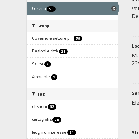
Vot
Cesena
56
Del
Gruppi
Governo e settore p...
56
Lo
Regioni e città
21
Map
239
Salute
2
Ambiente
1
Ser
Tag
Ele
elezioni
32
cartografia
26
luoghi di interesse
Str
21