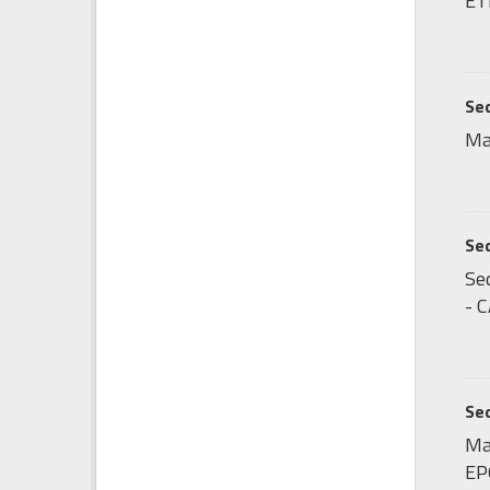
ET
Sed
Ma
Sed
Sed
- C
Sed
Map
EP