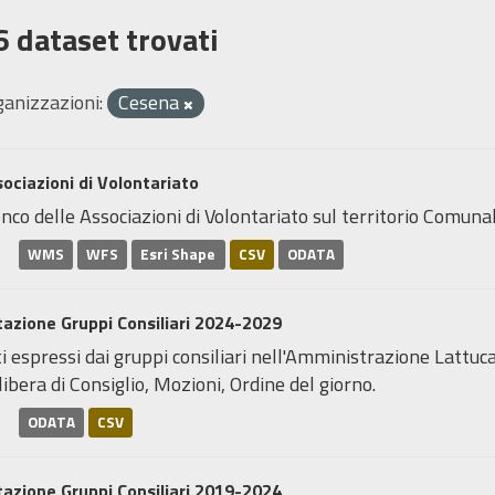
6 dataset trovati
ganizzazioni:
Cesena
ociazioni di Volontariato
nco delle Associazioni di Volontariato sul territorio Comunal
WMS
WFS
Esri Shape
CSV
ODATA
azione Gruppi Consiliari 2024-2029
i espressi dai gruppi consiliari nell'Amministrazione Lattuca
ibera di Consiglio, Mozioni, Ordine del giorno.
ODATA
CSV
azione Gruppi Consiliari 2019-2024