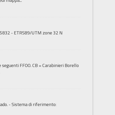
di mappa...
GS:25832 - ETRS89/UTM zone 32 N
le seguenti FFOO. CB = Carabinieri Borello
.
ado. - Sistema di riferimento: