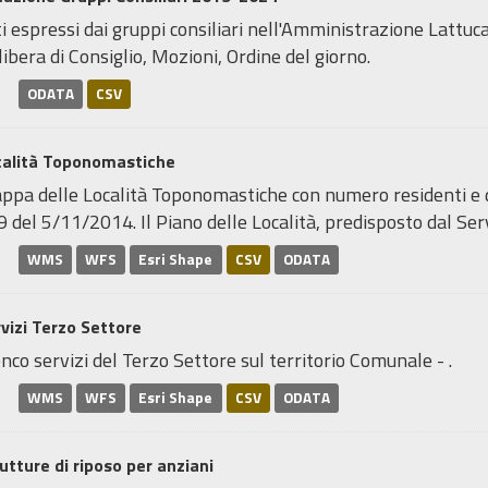
i espressi dai gruppi consiliari nell'Amministrazione Lattuca
ibera di Consiglio, Mozioni, Ordine del giorno.
ODATA
CSV
calità Toponomastiche
pa delle Località Toponomastiche con numero residenti e den
 del 5/11/2014. Il Piano delle Località, predisposto dal Servi
WMS
WFS
Esri Shape
CSV
ODATA
vizi Terzo Settore
nco servizi del Terzo Settore sul territorio Comunale - .
WMS
WFS
Esri Shape
CSV
ODATA
utture di riposo per anziani