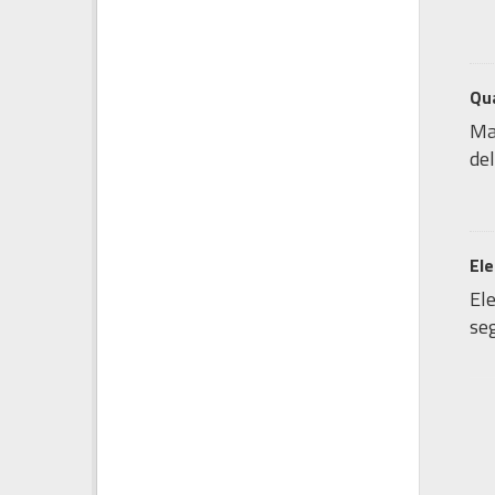
Qua
Map
del
Ele
Ele
seg