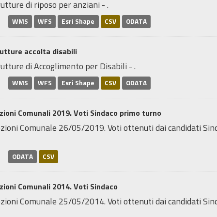
utture di riposo per anziani - .
WMS
WFS
Esri Shape
CSV
ODATA
utture accolta disabili
utture di Accoglimento per Disabili - .
WMS
WFS
Esri Shape
CSV
ODATA
zioni Comunali 2019. Voti Sindaco primo turno
zioni Comunale 26/05/2019. Voti ottenuti dai candidati Sinda
ODATA
CSV
zioni Comunali 2014. Voti Sindaco
zioni Comunale 25/05/2014. Voti ottenuti dai candidati Sindac