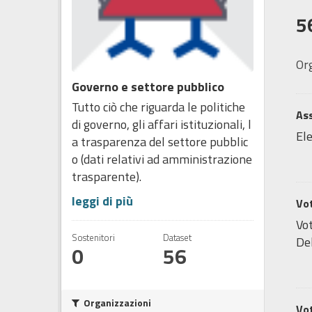
5
Or
Governo e settore pubblico
Tutto ciò che riguarda le politiche
Ass
di governo, gli affari istituzionali, l
Ele
a trasparenza del settore pubblic
o (dati relativi ad amministrazione
trasparente).
leggi di più
Vot
Vot
Sostenitori
Dataset
Del
0
56
Organizzazioni
Vot