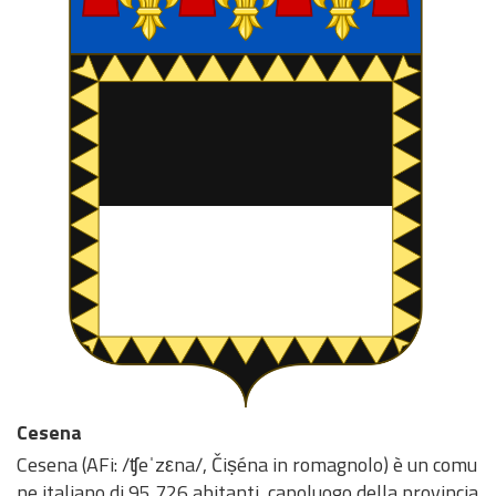
Cesena
Cesena (AFi: /ʧeˈzεna/, Čiṣéna in romagnolo) è un comu
ne italiano di 95 726 abitanti, capoluogo della provincia