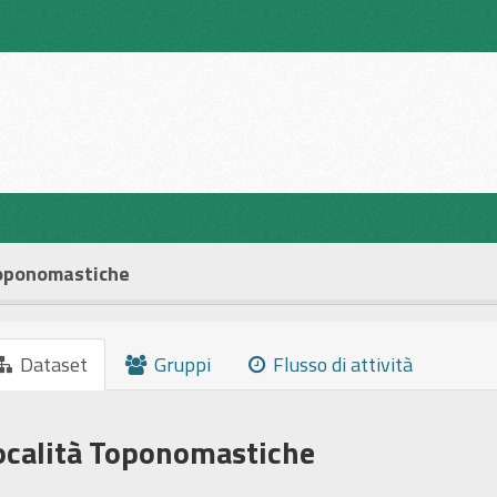
Toponomastiche
Dataset
Gruppi
Flusso di attività
ocalità Toponomastiche