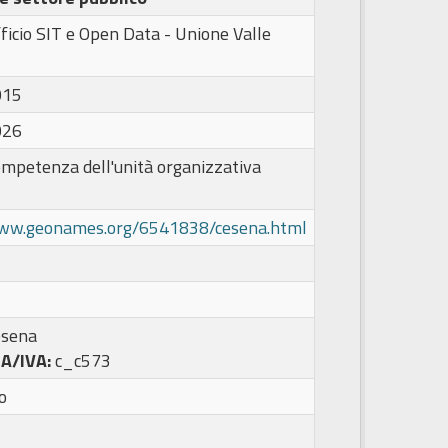
ficio SIT e Open Data - Unione Valle
015
026
ompetenza dell'unità organizzativa
www.geonames.org/6541838/cesena.html
esena
PA/IVA:
c_c573
o