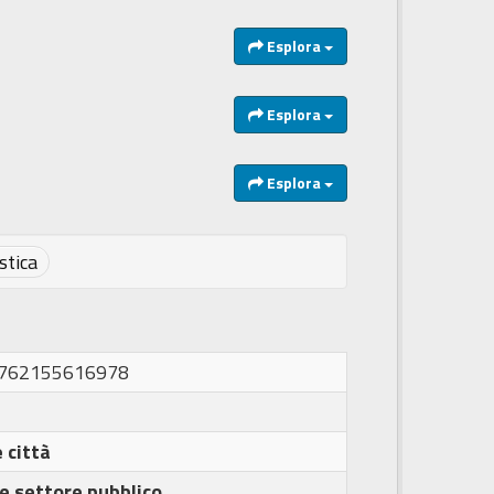
Esplora
Esplora
Esplora
tica
1762155616978
 città
e settore pubblico