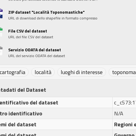
ZIP dataset "Località Toponomastiche"
URL di download dello shapefile in formato compresso
File CSV del dataset
URL del file CSV del dataset
Servizio ODATA del dataset
URL del servizio ODATA del dataset
cartografia
località
luoghi di interesse
toponomas
tadati del Dataset
entificativo del dataset
c_c573:
tro identificativo
N/A
emi del dataset
Regioni e
emi del dataset
Governo 