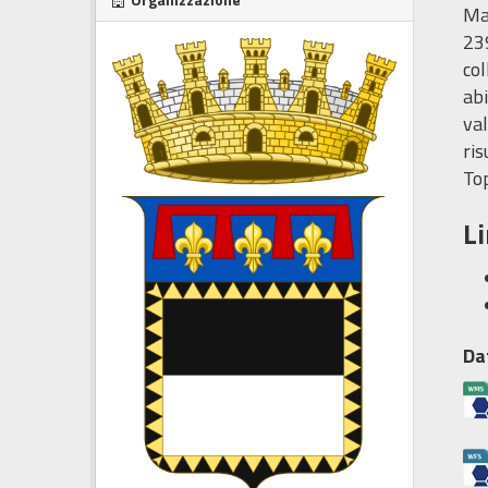
Map
239
col
abi
val
ris
To
L
Da