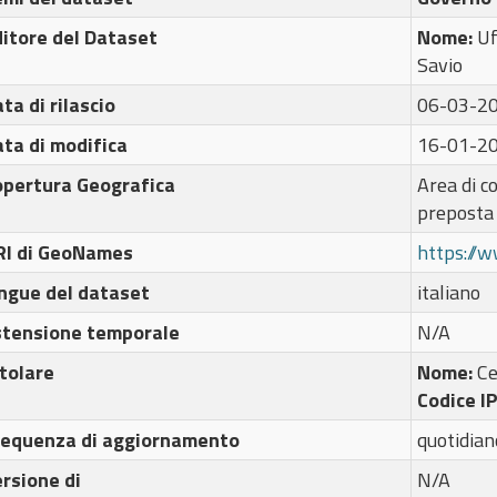
itore del Dataset
Nome:
Uf
Savio
ta di rilascio
06-03-2
ta di modifica
16-01-2
opertura Geografica
Area di c
preposta
RI di GeoNames
https://
ngue del dataset
italiano
stensione temporale
N/A
tolare
Nome:
C
Codice I
requenza di aggiornamento
quotidian
rsione di
N/A