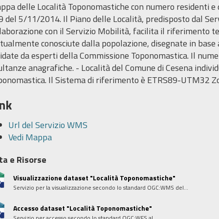
pa delle Località Toponomastiche con numero residenti e den
 del 5/11/2014. Il Piano delle Località, predisposto dal Se
laborazione con il Servizio Mobilità, facilita il riferimento 
tualmente conosciute dalla popolazione, disegnate in base 
idate da esperti della Commissione Toponomastica. Il numero
ultanze anagrafiche. - Località del Comune di Cesena individua
ponomastica. Il Sistema di riferimento è ETRS89-UTM32 Z
ink
Url del Servizio WMS
Vedi Mappa
ta e Risorse
Visualizzazione dataset "Località Toponomastiche"
Servizio per la visualizzazione secondo lo standard OGC:WMS del...
Accesso dataset "Località Toponomastiche"
Servizio per accesso secondo lo standard OGC:WFS al...