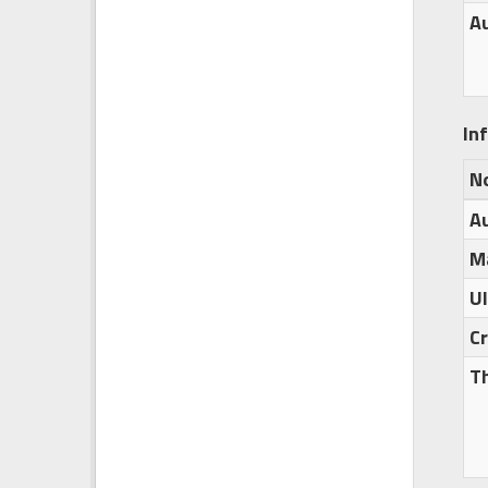
A
In
N
A
M
U
C
T