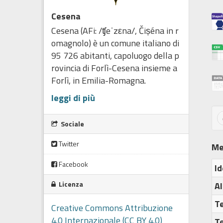
Cesena
Cesena (AFi: /ʧeˈzεna/, Čiṣéna in r
omagnolo) è un comune italiano di
95 726 abitanti, capoluogo della p
rovincia di Forlì-Cesena insieme a
Forlì, in Emilia-Romagna.
leggi di più
Sociale
Twitter
Me
Facebook
Id
Licenza
Al
T
Creative Commons Attribuzione
4.0 Internazionale (CC BY 4.0)
T