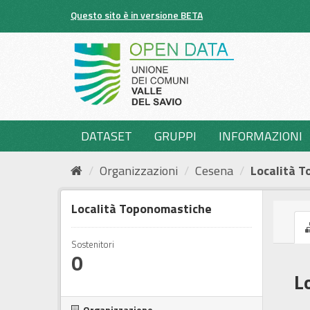
Salta
Questo sito è in versione BETA
al
contenuto
DATASET
GRUPPI
INFORMAZIONI
Organizzazioni
Cesena
Località 
Località Toponomastiche
Sostenitori
0
L
Organizzazione