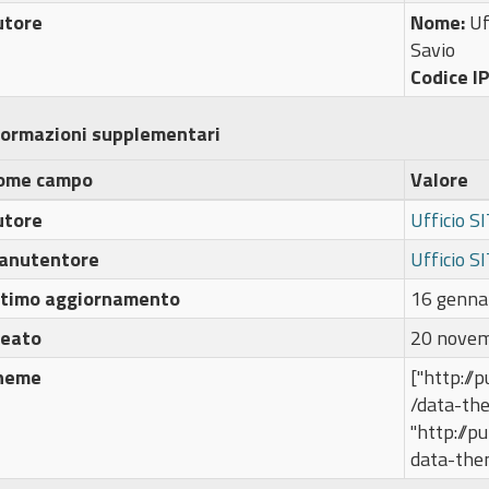
utore
Nome:
Uf
Savio
Codice I
formazioni supplementari
ome campo
Valore
utore
Ufficio S
anutentore
Ufficio S
ltimo aggiornamento
16 genna
reato
20 novem
heme
["http://
/data-th
"http://p
data-the