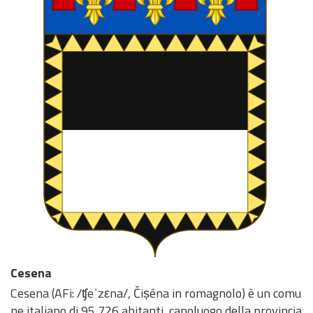
Cesena
Cesena (AFi: /ʧeˈzεna/, Čiṣéna in romagnolo) è un comu
ne italiano di 95 726 abitanti, capoluogo della provincia