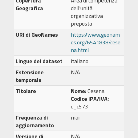
Copertura
Area di competenza
Geografica
dell'unità
organizzativa
preposta
URI di GeoNames
https://www.geonam
es.org/6541838/cese
na.html
Lingue del dataset
italiano
Estensione
N/A
temporale
Titolare
Nome:
Cesena
Codice IPA/IVA:
c_c573
Frequenza di
mai
aggiornamento
Versione di
N/A