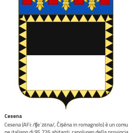
Cesena
Cesena (AFi: /ʧeˈzεna/, Čiṣéna in romagnolo) è un comu
ne italiano di 95 726 abitanti, capoluogo della provincia