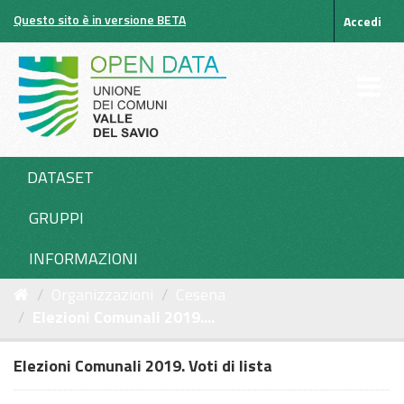
Salta
Questo sito è in versione BETA
Accedi
al
contenuto
DATASET
GRUPPI
INFORMAZIONI
Organizzazioni
Cesena
Elezioni Comunali 2019....
Elezioni Comunali 2019. Voti di lista