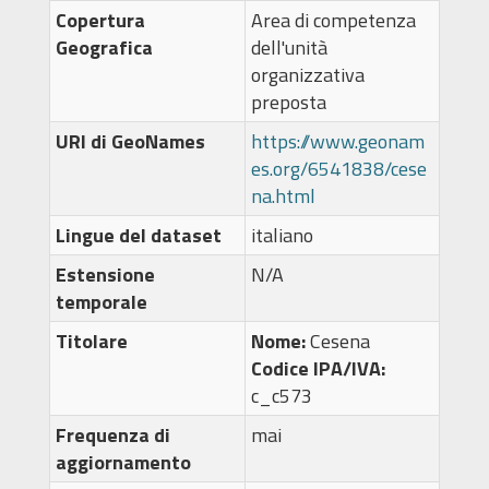
Copertura
Area di competenza
Geografica
dell'unità
organizzativa
preposta
URI di GeoNames
https://www.geonam
es.org/6541838/cese
na.html
Lingue del dataset
italiano
Estensione
N/A
temporale
Titolare
Nome:
Cesena
Codice IPA/IVA:
c_c573
Frequenza di
mai
aggiornamento