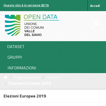
Salta
Questo sito è in versione BETA
Accedi
al
contenuto
DATASET
GRUPPI
INFORMAZIONI
Organizzazioni
Cesena
Elezioni Europee 2019
Elezioni Europee 2019