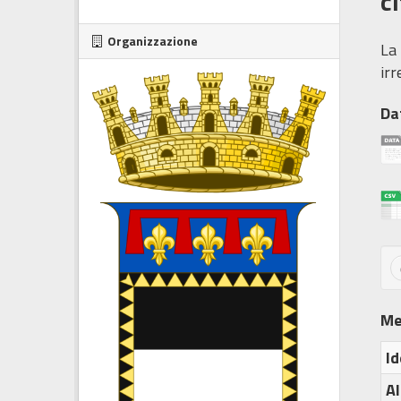
c
Organizzazione
La 
irr
Da
Me
Id
Al