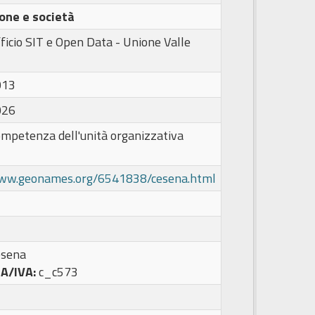
one e società
ficio SIT e Open Data - Unione Valle
013
026
ompetenza dell'unità organizzativa
www.geonames.org/6541838/cesena.html
esena
PA/IVA:
c_c573