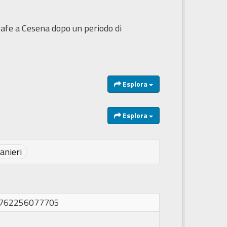
agrafe a Cesena dopo un periodo di
Esplora
Esplora
anieri
1762256077705