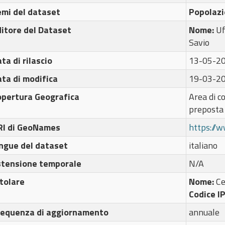
emi del dataset
Popolazi
itore del Dataset
Nome:
Uf
Savio
ta di rilascio
13-05-2
ta di modifica
19-03-2
opertura Geografica
Area di c
preposta
RI di GeoNames
https://
ngue del dataset
italiano
stensione temporale
N/A
tolare
Nome:
C
Codice I
requenza di aggiornamento
annuale