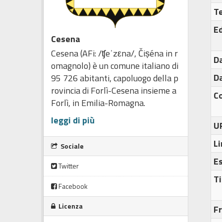
T
Ed
Cesena
Cesena (AFi: /ʧeˈzεna/, Čiṣéna in r
Da
omagnolo) è un comune italiano di
Da
95 726 abitanti, capoluogo della p
rovincia di Forlì-Cesena insieme a
C
Forlì, in Emilia-Romagna.
leggi di più
U
Li
Sociale
E
Twitter
Ti
Facebook
Licenza
F