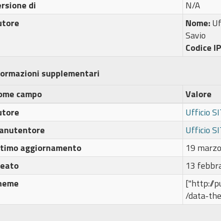
rsione di
N/A
utore
Nome:
Uf
Savio
Codice I
formazioni supplementari
ome campo
Valore
utore
Ufficio S
anutentore
Ufficio S
ltimo aggiornamento
19 marzo
reato
13 febbr
heme
["http://
/data-th