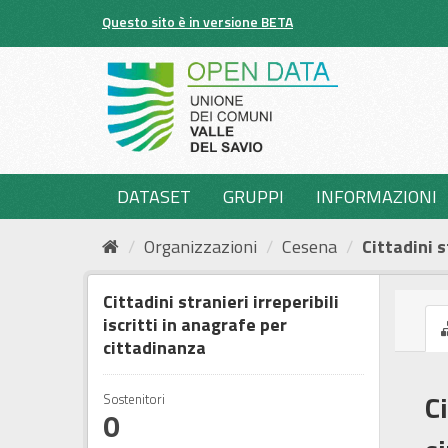
Salta
Questo sito è in versione BETA
al
contenuto
DATASET
GRUPPI
INFORMAZIONI
Organizzazioni
Cesena
Cittadini s
Cittadini stranieri irreperibili
iscritti in anagrafe per
cittadinanza
Ci
Sostenitori
0