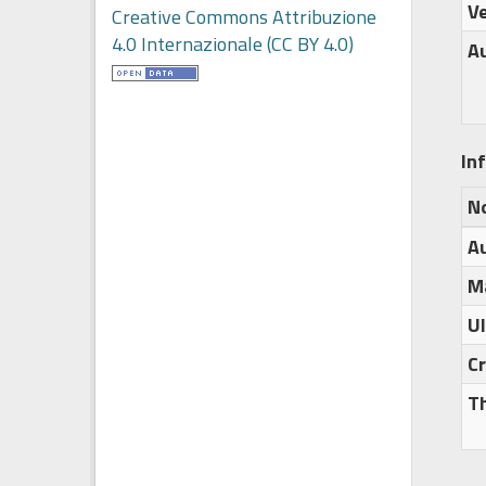
Ve
Creative Commons Attribuzione
4.0 Internazionale (CC BY 4.0)
A
In
N
A
M
U
C
T