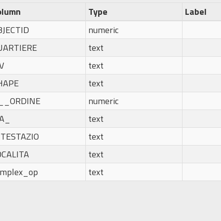
olumn
Type
Label
BJECTID
numeric
UARTIERE
text
V
text
HAPE
text
__ORDINE
numeric
IA_
text
NTESTAZIO
text
OCALITA
text
omplex_op
text