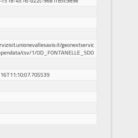
-f518-4516-b22c-9681f85c989e
rvizisit.unionevallesavio.it/geonextservic
copendata/csv/1/OD_FONTANELLE_SDO
16T11:10:07.705539