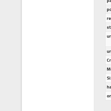
p
po
r
s
ur
u
C
M
Si
h
o