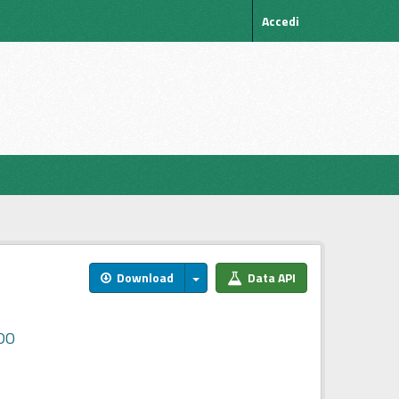
Accedi
Download
Data API
SDO