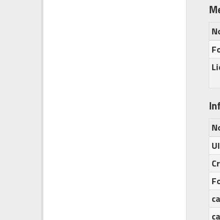
Me
N
Fo
L
In
N
U
C
F
c
c