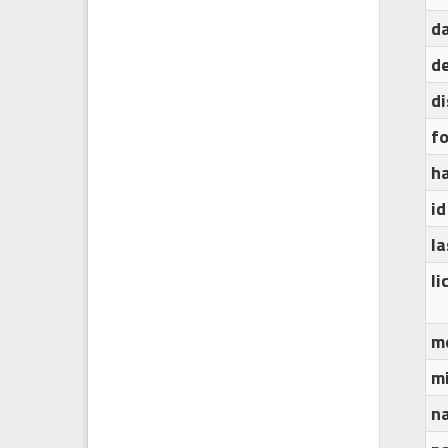
d
de
d
f
h
id
l
l
m
m
n