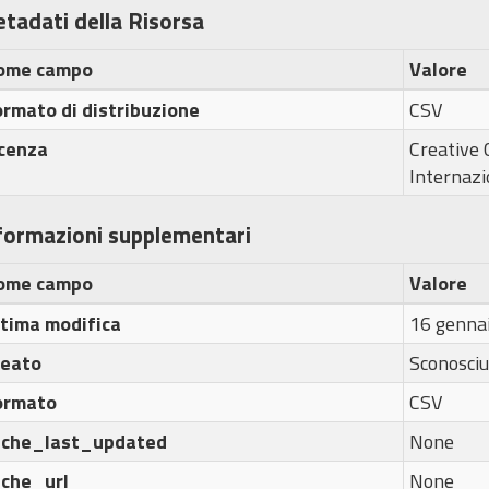
tadati della Risorsa
ome campo
Valore
rmato di distribuzione
CSV
icenza
Creative
Internazi
formazioni supplementari
ome campo
Valore
ltima modifica
16 genna
reato
Sconosciu
ormato
CSV
ache_last_updated
None
ache_url
None