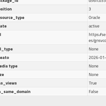
ackage_id
d56fcb33
sition
3
esource_type
Oracle
tate
active
l
https://se
es/gnsv
rl_type
None
reato
2026-01-
edia type
None
ze
None
as_views
True
n_same_domain
False