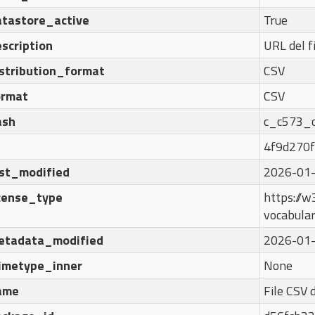
atastore_active
True
scription
URL del f
istribution_format
CSV
ormat
CSV
ash
c_c573_
4f9d270f
ast_modified
2026-01-
icense_type
https://w3
vocabula
etadata_modified
2026-01-
imetype_inner
None
ame
File CSV 