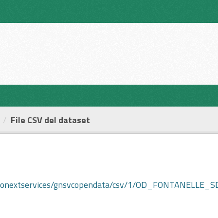
File CSV del dataset
.it/geonextservices/gnsvcopendata/csv/1/OD_FONTANELLE_