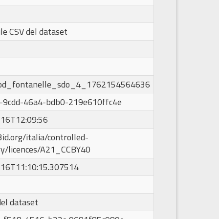
ile CSV del dataset
od_fontanelle_sdo_4_1762154564636
-9cdd-46a4-bdb0-219e610ffc4e
16T12:09:56
id.org/italia/controlled-
ry/licences/A21_CCBY40
16T11:10:15.307514
del dataset