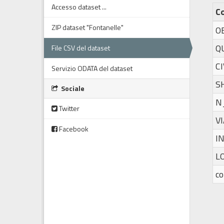
Accesso dataset ...
C
ZIP dataset "Fontanelle"
O
Q
File CSV del dataset
CI
Servizio ODATA del dataset
S
Sociale
N
Twitter
V
Facebook
I
L
c