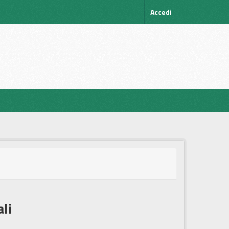
Accedi
ali