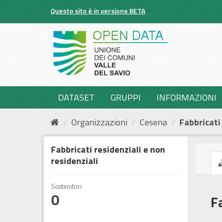
Salta
Questo sito è in versione BETA
al
contenuto
DATASET
GRUPPI
INFORMAZIONI
Organizzazioni
Cesena
Fabbricati 
Fabbricati residenziali e non
residenziali
Sostenitori
0
F