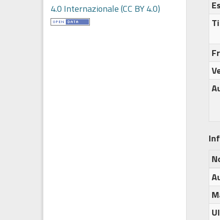
E
4.0 Internazionale (CC BY 4.0)
Ti
F
Ve
A
In
N
A
M
U