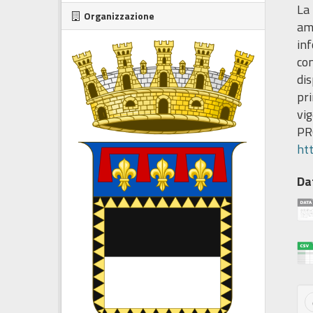
La 
Organizzazione
amp
inf
com
dis
pri
vig
PR
htt
Da