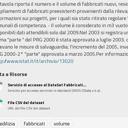
tavola riporta il numero e il volume di fabbricati nuovi, resid
liamenti di fabbricati preesistenti provenienti dalla rilev
ormazioni sui progetti, per i quali sia stato ritirato regolare
unali di competenza. - Il volume è considerato in m3 vuoto
ponibili dati attendibili solo dal 2009.Nel 2003 si registra 
ma "parte " del PRG 2000 è stata approvata a luglio 2003, 
evano le misure di salvaguardia; l'incremento del 2005, inve
G 2000-2° "parte" approvata a marzo 2005.Per informazioni 
p://www.istat.it/it/archivio/13020
ta e Risorse
Servizio di accesso al DataSet Fabbricati...
Servizio per accesso secondo lo standard OASIS:OData v.4 al...
File CSV del dataset
URL del file CSV del dataset
edilizia
fabbricati
volume