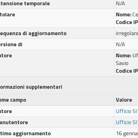
stensione temporale
N/A
tolare
Nome:
C
Codice I
requenza di aggiornamento
irregolar
rsione di
N/A
utore
Nome:
Uf
Savio
Codice I
formazioni supplementari
ome campo
Valore
utore
Ufficio S
anutentore
Ufficio S
ltimo aggiornamento
16 genna