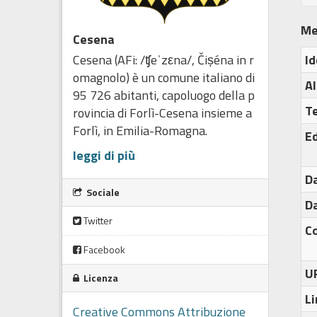
Me
Cesena
Id
Cesena (AFi: /ʧeˈzεna/, Čiṣéna in r
omagnolo) è un comune italiano di
Al
95 726 abitanti, capoluogo della p
T
rovincia di Forlì-Cesena insieme a
Forlì, in Emilia-Romagna.
Ed
leggi di più
Da
Sociale
Da
Twitter
C
Facebook
U
Licenza
Li
Creative Commons Attribuzione