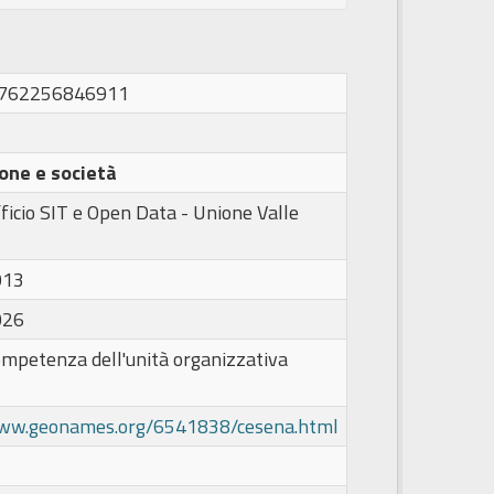
1762256846911
one e società
ficio SIT e Open Data - Unione Valle
013
026
ompetenza dell'unità organizzativa
www.geonames.org/6541838/cesena.html