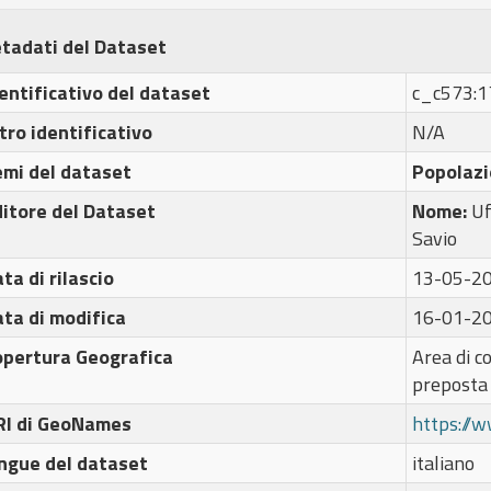
tadati del Dataset
entificativo del dataset
c_c573:
tro identificativo
N/A
emi del dataset
Popolazi
itore del Dataset
Nome:
Uf
Savio
ta di rilascio
13-05-2
ta di modifica
16-01-2
opertura Geografica
Area di c
preposta
RI di GeoNames
https://
ngue del dataset
italiano