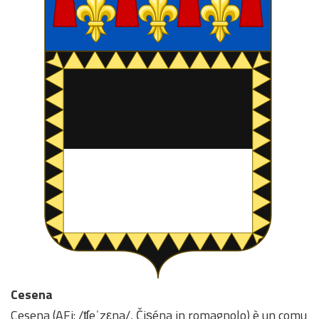
Cesena
Cesena (AFi: /ʧeˈzεna/, Čiṣéna in romagnolo) è un comu