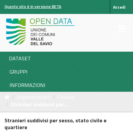
Salta
Questo sito è in versione BETA
Accedi
al
contenuto
DATASET
GRUPPI
INFORMAZIONI
Organizzazioni
Cesena
Stranieri suddivisi per...
Stranieri suddivisi per sesso, stato civile e
quartiere