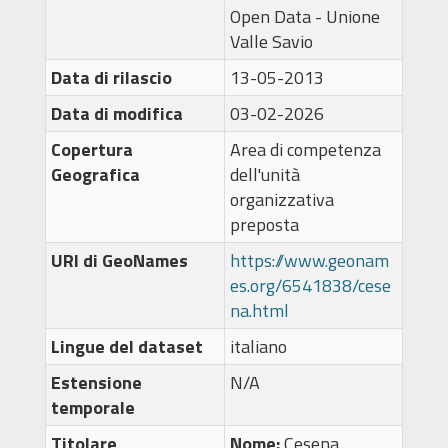
Open Data - Unione
Valle Savio
Data di rilascio
13-05-2013
Data di modifica
03-02-2026
Copertura
Area di competenza
Geografica
dell'unità
organizzativa
preposta
URI di GeoNames
https://www.geonam
es.org/6541838/cese
na.html
Lingue del dataset
italiano
Estensione
N/A
temporale
Titolare
Nome:
Cesena