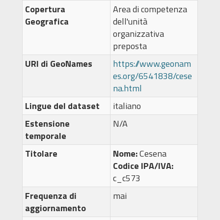
Copertura
Area di competenza
Geografica
dell'unità
organizzativa
preposta
URI di GeoNames
https://www.geonam
es.org/6541838/cese
na.html
Lingue del dataset
italiano
Estensione
N/A
temporale
Titolare
Nome:
Cesena
Codice IPA/IVA:
c_c573
Frequenza di
mai
aggiornamento