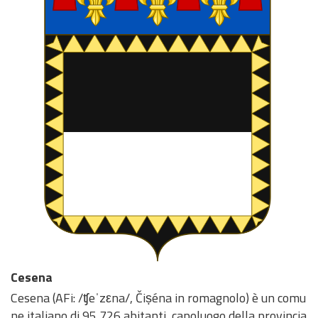
Cesena
Cesena (AFi: /ʧeˈzεna/, Čiṣéna in romagnolo) è un comu
ne italiano di 95 726 abitanti, capoluogo della provincia