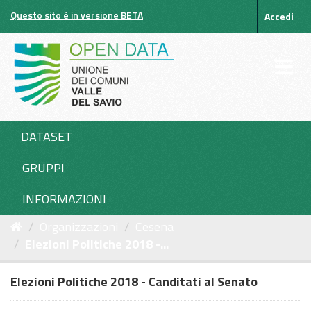
Salta
Questo sito è in versione BETA
Accedi
al
contenuto
DATASET
GRUPPI
INFORMAZIONI
Organizzazioni
Cesena
Elezioni Politiche 2018 -...
Elezioni Politiche 2018 - Canditati al Senato