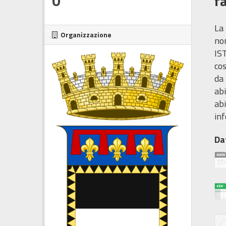
0
f
La 
Organizzazione
non
IST
cos
da 
abi
abi
inf
Da