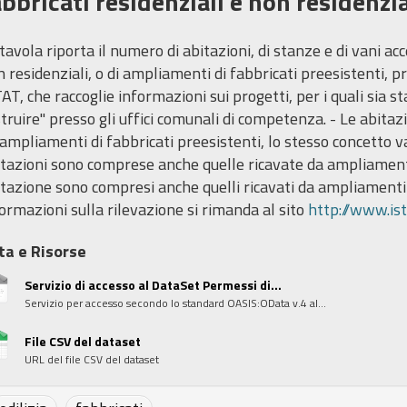
abbricati residenziali e non residenzia
tavola riporta il numero di abitazioni, di stanze e di vani acc
 residenziali, o di ampliamenti di fabbricati preesistenti, p
AT, che raccoglie informazioni sui progetti, per i quali sia s
truire" presso gli uffici comunali di competenza. - Le abit
ampliamenti di fabbricati preesistenti, lo stesso concetto va
tazioni sono comprese anche quelle ricavate da ampliamenti 
tazione sono compresi anche quelli ricavati da ampliamenti d
ormazioni sulla rilevazione si rimanda al sito
http://www.ist
ta e Risorse
Servizio di accesso al DataSet Permessi di...
Servizio per accesso secondo lo standard OASIS:OData v.4 al...
File CSV del dataset
URL del file CSV del dataset