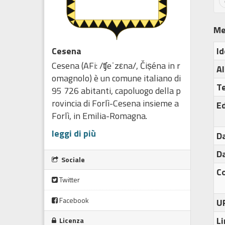
Me
Id
Cesena
Cesena (AFi: /ʧeˈzεna/, Čiṣéna in r
Al
omagnolo) è un comune italiano di
T
95 726 abitanti, capoluogo della p
rovincia di Forlì-Cesena insieme a
Ed
Forlì, in Emilia-Romagna.
leggi di più
Da
Da
Sociale
C
Twitter
Facebook
U
Li
Licenza