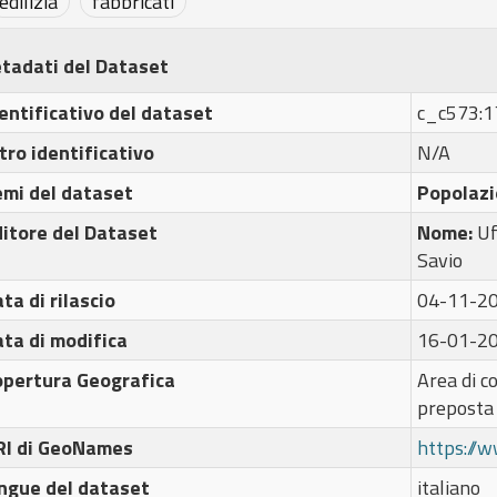
edilizia
fabbricati
tadati del Dataset
entificativo del dataset
c_c573:
tro identificativo
N/A
emi del dataset
Popolazi
itore del Dataset
Nome:
Uf
Savio
ta di rilascio
04-11-2
ta di modifica
16-01-2
opertura Geografica
Area di c
preposta
RI di GeoNames
https://
ngue del dataset
italiano