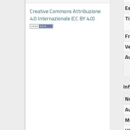
E
Creative Commons Attribuzione
Ti
4.0 Internazionale (CC BY 4.0)
F
Ve
A
In
N
A
M