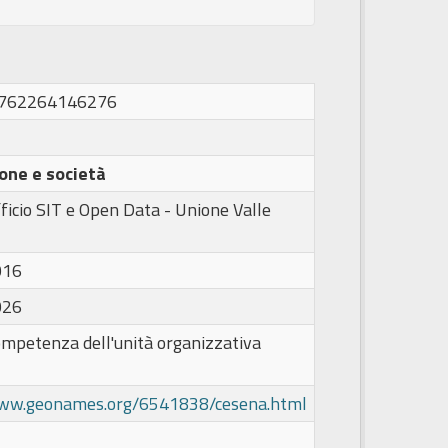
1762264146276
one e società
ficio SIT e Open Data - Unione Valle
016
026
ompetenza dell'unità organizzativa
www.geonames.org/6541838/cesena.html