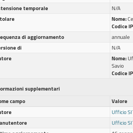
stensione temporale
N/A
tolare
Nome:
C
Codice I
requenza di aggiornamento
annuale
rsione di
N/A
utore
Nome:
Uf
Savio
Codice I
formazioni supplementari
ome campo
Valore
utore
Ufficio S
anutentore
Ufficio S