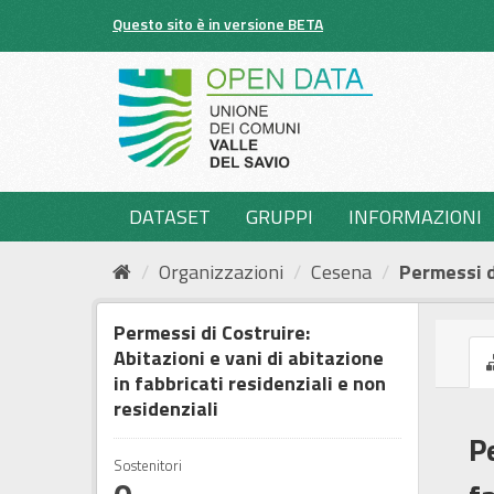
Salta
Questo sito è in versione BETA
al
contenuto
DATASET
GRUPPI
INFORMAZIONI
Organizzazioni
Cesena
Permessi di
Permessi di Costruire:
Abitazioni e vani di abitazione
in fabbricati residenziali e non
residenziali
P
Sostenitori