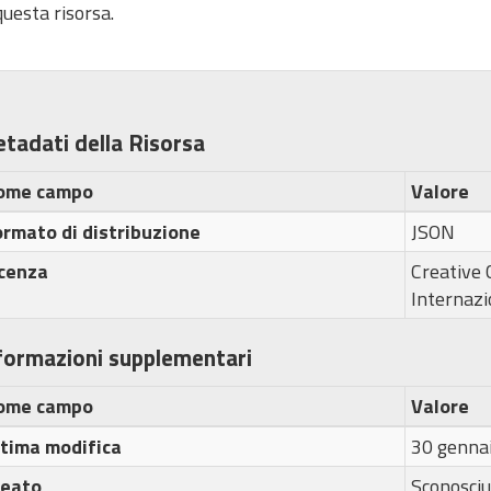
uesta risorsa.
tadati della Risorsa
ome campo
Valore
rmato di distribuzione
JSON
icenza
Creative
Internazi
formazioni supplementari
ome campo
Valore
ltima modifica
30 genna
reato
Sconosciu