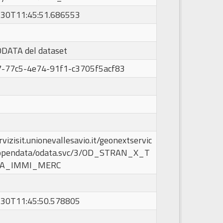
30T11:45:51.686553
ODATA del dataset
-77c5-4e74-91f1-c3705f5acf83
rvizisit.unionevallesavio.it/geonextservic
opendata/odata.svc/3/OD_STRAN_X_T
A_IMMI_MERC
30T11:45:50.578805