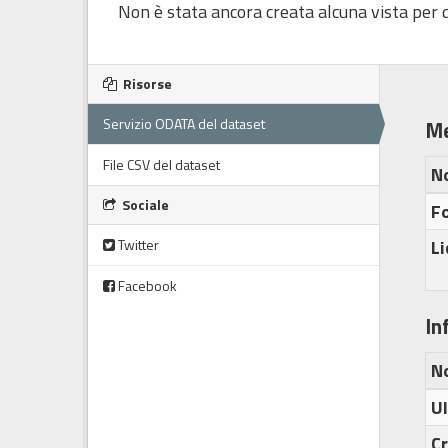
Non è stata ancora creata alcuna vista per q
Risorse
Servizio ODATA del dataset
Me
File CSV del dataset
N
Sociale
Fo
Twitter
L
Facebook
In
N
U
C