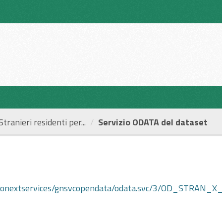
Stranieri residenti per...
Servizio ODATA del dataset
io.it/geonextservices/gnsvcopendata/odata.svc/3/OD_S