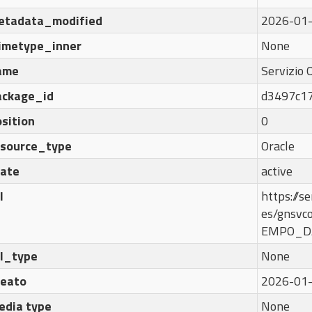
etadata_modified
2026-01-
imetype_inner
None
ame
Servizio 
ackage_id
d3497c17
sition
0
esource_type
Oracle
tate
active
l
https://se
es/gnsvc
EMPO_D
rl_type
None
reato
2026-01-
edia type
None