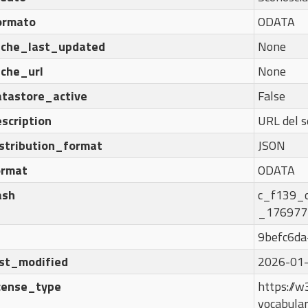
ormato
ODATA
ache_last_updated
None
ache_url
None
atastore_active
False
scription
URL del s
istribution_format
JSON
ormat
ODATA
ash
c_f139_
_176977
9befc6d
ast_modified
2026-01-
icense_type
https://w3
vocabula