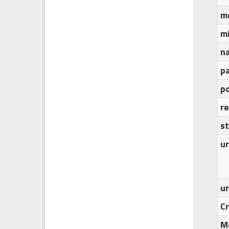
m
m
n
p
po
r
s
ur
u
C
M