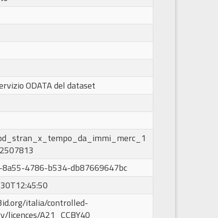
ervizio ODATA del dataset
od_stran_x_tempo_da_immi_merc_1
2507813
a-8a55-4786-b534-db87669647bc
30T12:45:50
id.org/italia/controlled-
ry/licences/A21_CCBY40