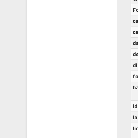
F
c
c
d
de
d
f
h
id
l
l