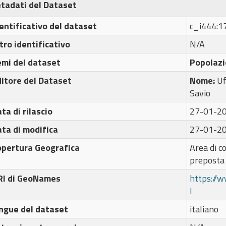
tadati del Dataset
entificativo del dataset
c_i444:
tro identificativo
N/A
emi del dataset
Popolazi
itore del Dataset
Nome:
Uf
Savio
ta di rilascio
27-01-2
ta di modifica
27-01-2
opertura Geografica
Area di c
preposta
RI di GeoNames
https://
l
ngue del dataset
italiano