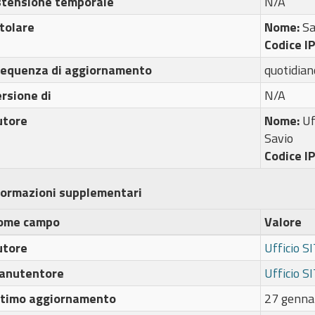
stensione temporale
N/A
tolare
Nome:
Sa
Codice I
requenza di aggiornamento
quotidian
rsione di
N/A
utore
Nome:
Uf
Savio
Codice I
formazioni supplementari
ome campo
Valore
utore
Ufficio S
anutentore
Ufficio S
ltimo aggiornamento
27 genna