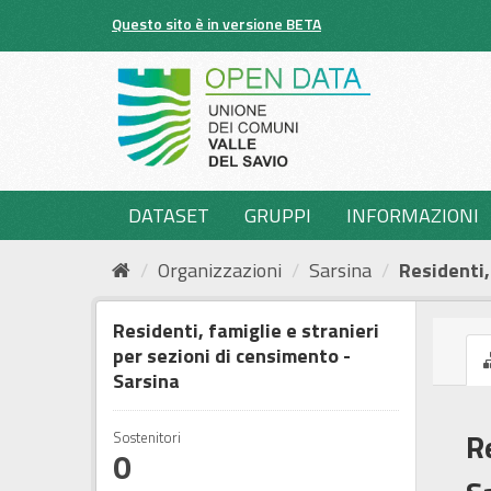
Salta
Questo sito è in versione BETA
al
contenuto
DATASET
GRUPPI
INFORMAZIONI
Organizzazioni
Sarsina
Residenti, 
Residenti, famiglie e stranieri
per sezioni di censimento -
Sarsina
R
Sostenitori
0