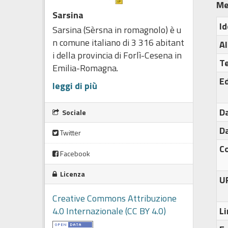
Me
Sarsina
Id
Sarsina (Sèrsna in romagnolo) è u
n comune italiano di 3 316 abitant
Al
i della provincia di Forlì-Cesena in
T
Emilia-Romagna.
Ed
leggi di più
Da
Sociale
Da
Twitter
C
Facebook
Licenza
U
Creative Commons Attribuzione
4.0 Internazionale (CC BY 4.0)
Li