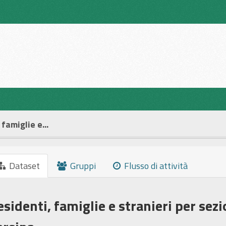
famiglie e...
Dataset
Gruppi
Flusso di attività
esidenti, famiglie e stranieri per sez