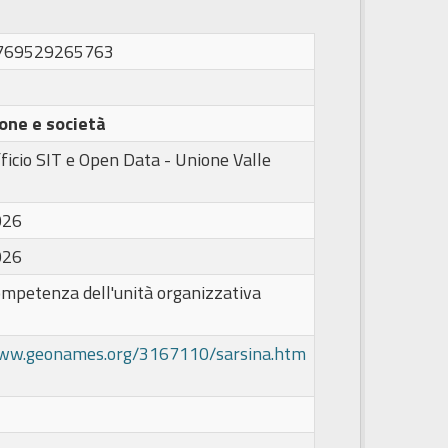
1769529265763
one e società
ficio SIT e Open Data - Unione Valle
026
026
ompetenza dell'unità organizzativa
www.geonames.org/3167110/sarsina.htm