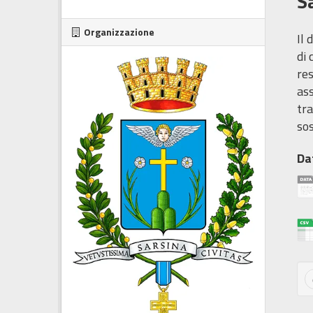
S
Organizzazione
Il 
di 
res
ass
tra
sos
Da