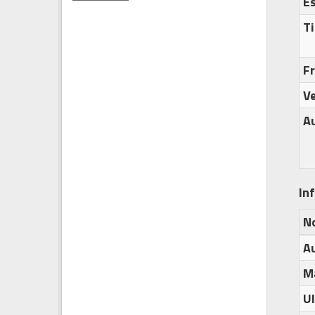
E
Ti
F
Ve
A
In
N
A
M
U