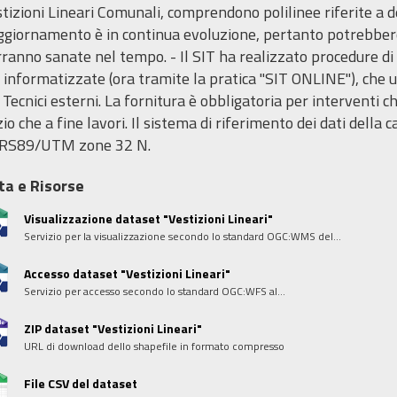
tizioni Lineari Comunali, comprendono polilinee riferite a desc
aggiornamento è in continua evoluzione, pertanto potrebbero
rranno sanate nel tempo. - Il SIT ha realizzato procedure d
 informatizzate (ora tramite la pratica "SIT ONLINE"), che u
 Tecnici esterni. La fornitura è obbligatoria per interventi ch
zio che a fine lavori. Il sistema di riferimento dei dati del
RS89/UTM zone 32 N.
ta e Risorse
Visualizzazione dataset "Vestizioni Lineari"
Servizio per la visualizzazione secondo lo standard OGC:WMS del...
Accesso dataset "Vestizioni Lineari"
Servizio per accesso secondo lo standard OGC:WFS al...
ZIP dataset "Vestizioni Lineari"
URL di download dello shapefile in formato compresso
File CSV del dataset