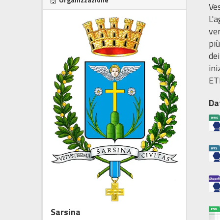
Ves
L'
ve
più
dei
ini
ET
Da
Sarsina