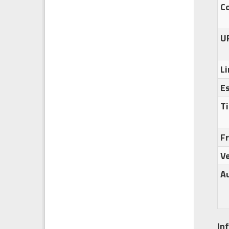
C
U
Li
E
Ti
F
Ve
A
In