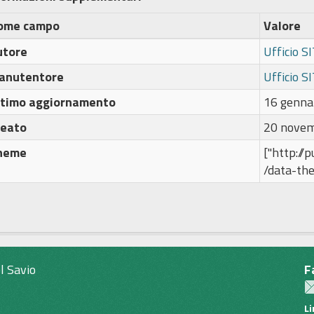
ome campo
Valore
utore
Ufficio S
anutentore
Ufficio S
ltimo aggiornamento
16 genna
reato
20 novem
heme
["http://
/data-th
l Savio
F
L