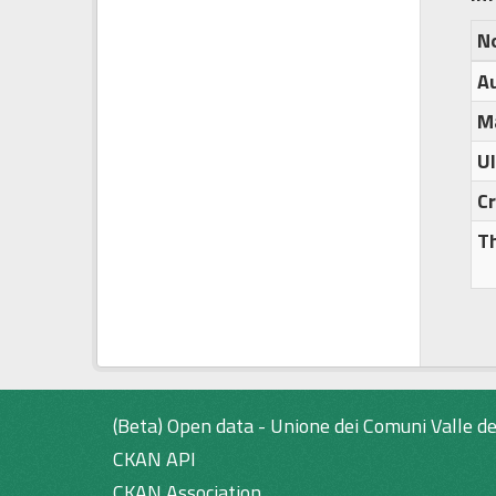
N
A
M
U
C
T
(Beta) Open data - Unione dei Comuni Valle de
CKAN API
CKAN Association