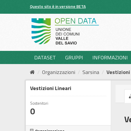
Salta
Questo sito è in versione BETA
al
contenuto
DATASET
GRUPPI
INFORMAZIONI
Organizzazioni
Sarsina
Vestizioni
Vestizioni Lineari
Sostenitori
0
V
Organizzazione