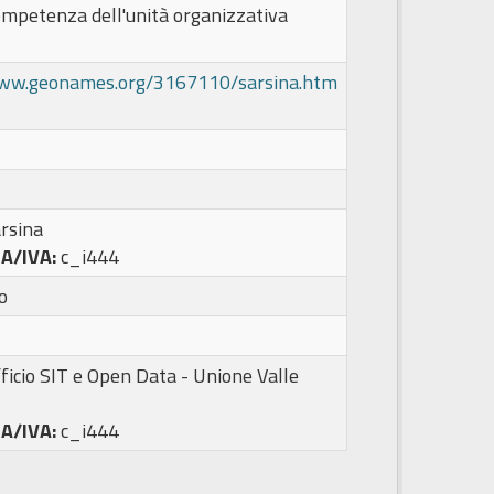
ompetenza dell'unità organizzativa
www.geonames.org/3167110/sarsina.htm
rsina
PA/IVA:
c_i444
o
ficio SIT e Open Data - Unione Valle
PA/IVA:
c_i444