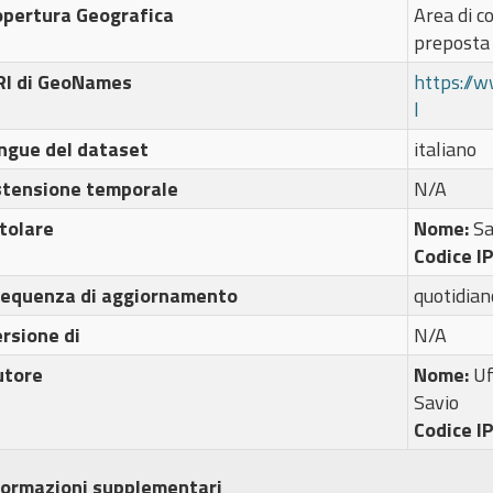
opertura Geografica
Area di c
preposta
RI di GeoNames
https://
l
ngue del dataset
italiano
stensione temporale
N/A
tolare
Nome:
Sa
Codice I
requenza di aggiornamento
quotidian
rsione di
N/A
utore
Nome:
Uf
Savio
Codice I
formazioni supplementari