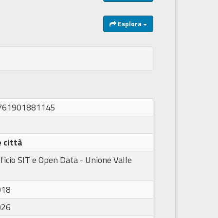
Esplora
1761901881145
 città
ficio SIT e Open Data - Unione Valle
018
026