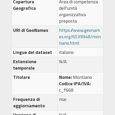
Copertura
Area di competenza
Geografica
dell'unità
organizzativa
preposta
URI di GeoNames
https://www.geonam
es.org/6539948/mon
tiano.html
Lingue del dataset
italiano
Estensione
N/A
temporale
Titolare
Nome:
Montiano
Codice IPA/IVA:
c_f668
Frequenza di
mai
aggiornamento
Versione di
N/A