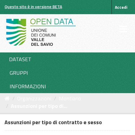
Salta
Questo sito è in versione BETA
Accedi
al
contenuto
DATASET
GRUPPI
INFORMAZIONI
Organizzazioni
Montiano
Assunzioni per tipo di...
Assunzioni per tipo di contratto e sesso