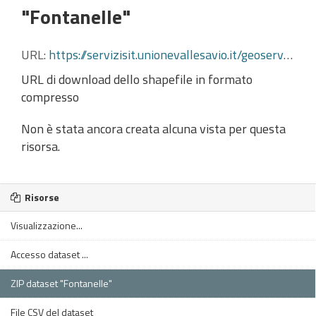
"Fontanelle"
URL:
https://servizisit.unionevallesavio.it/geoserverckan/Cesena/OD_FONTANELLE_SDO_preview/wfs?service=WFS&version=1.3.0&request=GetFeature&typename=Cesena_public:OD_FONTANELLE_SDO_preview&outputformat=shape-zip
URL di download dello shapefile in formato
compresso
Non è stata ancora creata alcuna vista per questa
risorsa.
Risorse
Visualizzazione...
Accesso dataset ...
ZIP dataset "Fontanelle"
File CSV del dataset