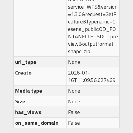
service=WFS&version
=1.3.0&request=GetF
eature&typename=C
esena_public:OD_FO
NTANELLE_SDO_pre
view&outputformat=
shape-zip
url_type
None
Creato
2026-01-
16T11:09:56.627469
Media type
None
Size
None
has_views
False
on_same_domain
False