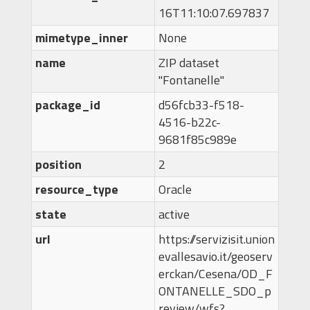
16T11:10:07.697837
mimetype_inner
None
name
ZIP dataset
"Fontanelle"
package_id
d56fcb33-f518-
4516-b22c-
9681f85c989e
position
2
resource_type
Oracle
state
active
url
https://servizisit.union
evallesavio.it/geoserv
erckan/Cesena/OD_F
ONTANELLE_SDO_p
review/wfs?