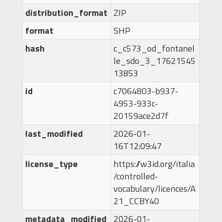
distribution_format
ZIP
format
SHP
hash
c_c573_od_fontanel
le_sdo_3_17621545
13853
id
c7064803-b937-
4953-933c-
20159ace2d7f
last_modified
2026-01-
16T12:09:47
license_type
https://w3id.org/italia
/controlled-
vocabulary/licences/A
21_CCBY40
metadata_modified
2026-01-