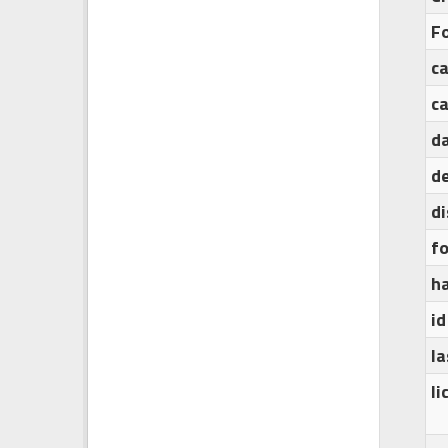
F
c
c
d
de
d
f
h
id
l
l