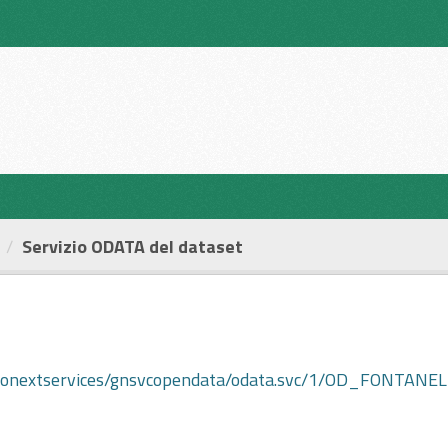
Servizio ODATA del dataset
.it/geonextservices/gnsvcopendata/odata.svc/1/OD_FONTAN