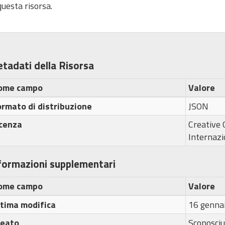
uesta risorsa.
tadati della Risorsa
ome campo
Valore
rmato di distribuzione
JSON
icenza
Creative
Internazi
formazioni supplementari
ome campo
Valore
ltima modifica
16 genna
reato
Sconosciu