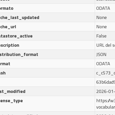
ormato
ODATA
ache_last_updated
None
ache_url
None
atastore_active
False
scription
URL del s
istribution_format
JSON
ormat
ODATA
ash
c_c573_
63b6dad
ast_modified
2026-01-
icense_type
https://w3
vocabula