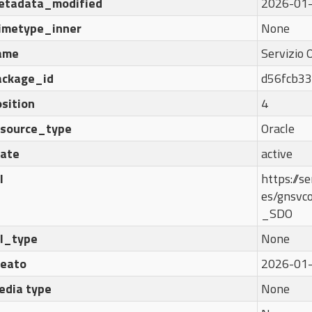
etadata_modified
2026-01-
imetype_inner
None
ame
Servizio 
ackage_id
d56fcb33
sition
4
esource_type
Oracle
tate
active
l
https://se
es/gnsvc
_SDO
rl_type
None
reato
2026-01-
edia type
None