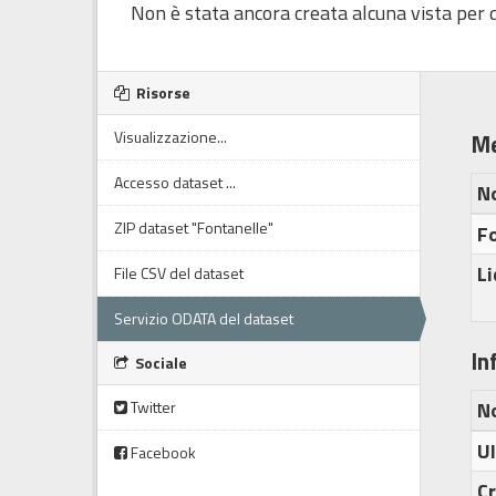
Non è stata ancora creata alcuna vista per q
Risorse
Visualizzazione...
Me
Accesso dataset ...
N
ZIP dataset "Fontanelle"
Fo
L
File CSV del dataset
Servizio ODATA del dataset
In
Sociale
Twitter
N
U
Facebook
C