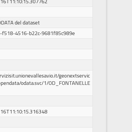
16T11:10:15.307762
ODATA del dataset
-f518-4516-b22c-9681f85c989e
rvizisit.unionevallesavio.it/geonextservic
opendata/odata.svc/1/OD_FONTANELLE
16T11:10:15.316348