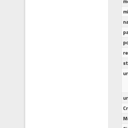
m
m
n
p
po
r
s
ur
u
C
M