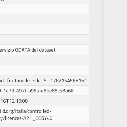
ervizio ODATA del dataset
od_fontanelle_sdo_5_1762154568161
9-1e79-497f-a96a-e8be88c58b66
16T12:10:08
id.org/italia/controlled-
ry/licences/A21_CCBY40