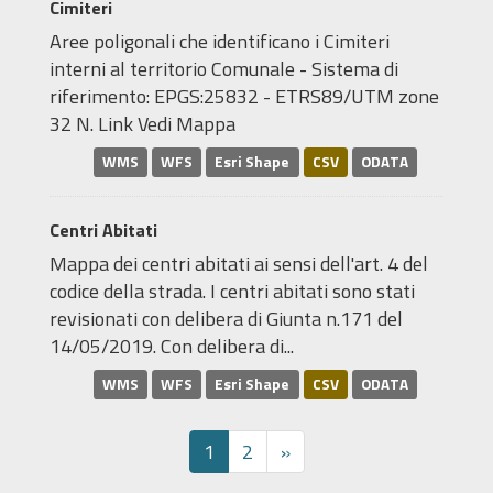
Cimiteri
Aree poligonali che identificano i Cimiteri
interni al territorio Comunale - Sistema di
riferimento: EPGS:25832 - ETRS89/UTM zone
32 N. Link Vedi Mappa
WMS
WFS
Esri Shape
CSV
ODATA
Centri Abitati
Mappa dei centri abitati ai sensi dell'art. 4 del
codice della strada. I centri abitati sono stati
revisionati con delibera di Giunta n.171 del
14/05/2019. Con delibera di...
WMS
WFS
Esri Shape
CSV
ODATA
1
2
»