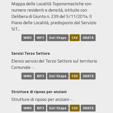
Mappa delle Località Toponomastiche con
numero residenti e densità, istituite con
Delibera di Giunta n. 239 del 5/11/2014. Il
Piano delle Località, predisposto dal Servizio
SIT...
WMS
WFS
Esri Shape
CSV
ODATA
Servizi Terzo Settore
Elenco servizi del Terzo Settore sul territorio
Comunale - .
WMS
WFS
Esri Shape
CSV
ODATA
Strutture di riposo per anziani
Strutture di riposo per anziani - .
WMS
WFS
Esri Shape
CSV
ODATA