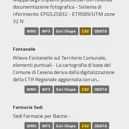
documentazione fotografica - Sistema di
riferimento: EPGS:25832 - ETRS89/UTM zone
32 N
WMS
WFS
Esri Shape
CSV
ODATA
Fontanelle
Rilievo Fontanelle sul Territorio Comunale,
elementi puntuali - La cartografia di base del
Comune di Cesena deriva dalla digitalizzazione
della CTR Regionale aggiornata con un...
WMS
WFS
Esri Shape
CSV
ODATA
Farmacie Sedi
Sedi Farmacie per Bacino - .
WMS
WFS
Esri Shape
CSV
ODATA