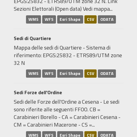
EPGS:25832 - ETRS89/UTM zone 32 N. Link
Sezioni Elettorali (Open data) Vedi mappa...
WMS
WFS
Esri Shape
CSV
ODATA
Sedi di Quartiere
Mappa delle sedi di Quartiere - Sistema di
riferimento: EPGS:25832 - ETRS89/UTM zone
32 N
WMS
WFS
Esri Shape
CSV
ODATA
Sedi Forze dell'Ordine
Sedi delle Forze dell'Ordine a Cesena - Le sedi
sono riferite alle seguenti FFOO. CB =
Carabinieri Borello - CA = Carabinieri Cesena -
CM = Carabinieri Macerone - CS =...
WMS
WFS
Esri Shape
CSV
ODATA