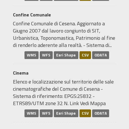
Confine Comunale
Confine Comunale di Cesena. Aggiornato a
Giugno 2007 dal lavoro congiunto di SIT,
Urbanistica, Toponomastica, Patrimonio al fine
di renderlo aderente alla realtà. - Sistema di...
WMS
WFS
Esri Shape
CSV
ODATA
Cinema
Elenco e localizzazione sul territorio delle sale
cinematografiche del Comune di Cesena -
Sistema di riferimento: EPGS:25832 -
ETRS89/UTM zone 32 N. Link Vedi Mappa
WMS
WFS
Esri Shape
CSV
ODATA