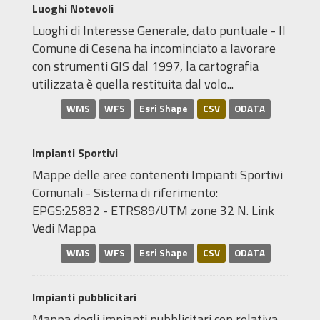
Luoghi Notevoli
Luoghi di Interesse Generale, dato puntuale - Il
Comune di Cesena ha incominciato a lavorare
con strumenti GIS dal 1997, la cartografia
utilizzata è quella restituita dal volo...
WMS
WFS
Esri Shape
CSV
ODATA
Impianti Sportivi
Mappe delle aree contenenti Impianti Sportivi
Comunali - Sistema di riferimento:
EPGS:25832 - ETRS89/UTM zone 32 N. Link
Vedi Mappa
WMS
WFS
Esri Shape
CSV
ODATA
Impianti pubblicitari
Mappa degli impianti pubblicitari con relativa