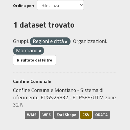
Ordina per
1 dataset trovato
Gruppi:
Regioni e città
Organizzazioni:
Montiano
Risultato del Filtro
Confine Comunale
Confine Comunale Montiano - Sistema di
riferimento: EPGS:25832 - ETRS89/UTM zone
32 N
WMS
WFS
Esri Shape
CSV
ODATA