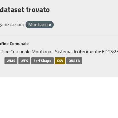
 dataset trovato
ganizzazioni:
Montiano
nfine Comunale
nfine Comunale Montiano - Sistema di riferimento: EPGS
WMS
WFS
Esri Shape
CSV
ODATA