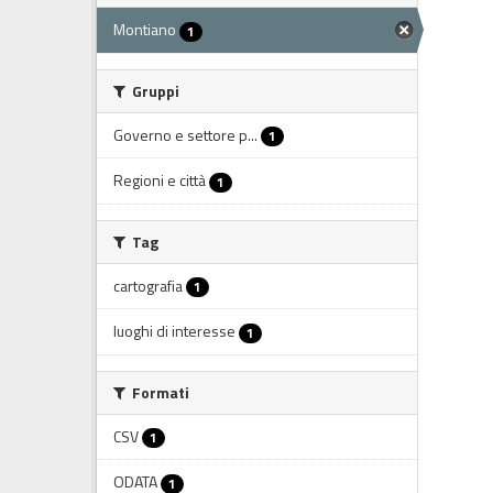
Montiano
1
Gruppi
Governo e settore p...
1
Regioni e città
1
Tag
cartografia
1
luoghi di interesse
1
Formati
CSV
1
ODATA
1