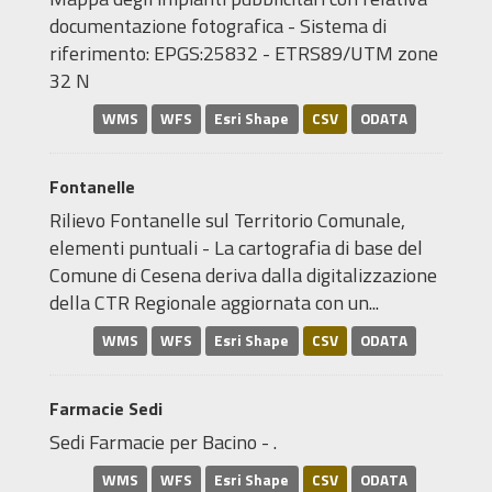
documentazione fotografica - Sistema di
riferimento: EPGS:25832 - ETRS89/UTM zone
32 N
WMS
WFS
Esri Shape
CSV
ODATA
Fontanelle
Rilievo Fontanelle sul Territorio Comunale,
elementi puntuali - La cartografia di base del
Comune di Cesena deriva dalla digitalizzazione
della CTR Regionale aggiornata con un...
WMS
WFS
Esri Shape
CSV
ODATA
Farmacie Sedi
Sedi Farmacie per Bacino - .
WMS
WFS
Esri Shape
CSV
ODATA