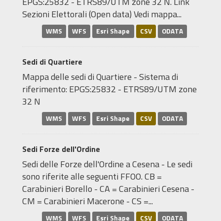
EPGS:25832 - ETRS89/UTM zone 32 N. Link
Sezioni Elettorali (Open data) Vedi mappa...
WMS
WFS
Esri Shape
CSV
ODATA
Sedi di Quartiere
Mappa delle sedi di Quartiere - Sistema di
riferimento: EPGS:25832 - ETRS89/UTM zone
32 N
WMS
WFS
Esri Shape
CSV
ODATA
Sedi Forze dell'Ordine
Sedi delle Forze dell'Ordine a Cesena - Le sedi
sono riferite alle seguenti FFOO. CB =
Carabinieri Borello - CA = Carabinieri Cesena -
CM = Carabinieri Macerone - CS =...
WMS
WFS
Esri Shape
CSV
ODATA