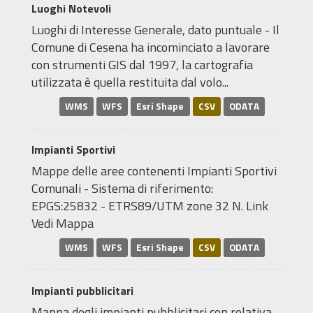
Luoghi Notevoli
Luoghi di Interesse Generale, dato puntuale - Il
Comune di Cesena ha incominciato a lavorare
con strumenti GIS dal 1997, la cartografia
utilizzata è quella restituita dal volo...
WMS
WFS
Esri Shape
CSV
ODATA
Impianti Sportivi
Mappe delle aree contenenti Impianti Sportivi
Comunali - Sistema di riferimento:
EPGS:25832 - ETRS89/UTM zone 32 N. Link
Vedi Mappa
WMS
WFS
Esri Shape
CSV
ODATA
Impianti pubblicitari
Mappa degli impianti pubblicitari con relativa