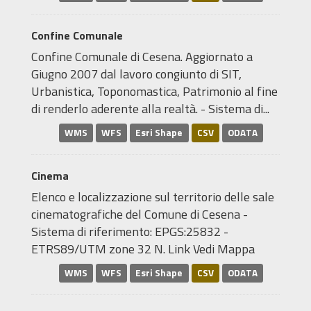
Confine Comunale
Confine Comunale di Cesena. Aggiornato a
Giugno 2007 dal lavoro congiunto di SIT,
Urbanistica, Toponomastica, Patrimonio al fine
di renderlo aderente alla realtà. - Sistema di...
WMS
WFS
Esri Shape
CSV
ODATA
Cinema
Elenco e localizzazione sul territorio delle sale
cinematografiche del Comune di Cesena -
Sistema di riferimento: EPGS:25832 -
ETRS89/UTM zone 32 N. Link Vedi Mappa
WMS
WFS
Esri Shape
CSV
ODATA