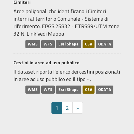
Cimiteri
Aree poligonali che identificano i Cimiteri
interni al territorio Comunale - Sistema di
riferimento: EPGS:25832 - ETRS89/UTM zone
32 N. Link Vedi Mappa
WMS
WFS
Esri Shape
CSV
ODATA
Cestini in aree ad uso pubblico
Il dataset riporta l'elenco dei cestini posizionati
in aree ad uso pubblico ed il tipo - .
WMS
WFS
Esri Shape
CSV
ODATA
1
2
»