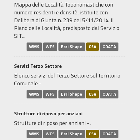
Mappa delle Località Toponomastiche con
numero residenti e densità, istituite con
Delibera di Giunta n. 239 del 5/11/2014. Il
Piano delle Località, predisposto dal Servizio
SIT...
WMS
WFS
Esri Shape
CSV
ODATA
Servizi Terzo Settore
Elenco servizi del Terzo Settore sul territorio
Comunale - .
WMS
WFS
Esri Shape
CSV
ODATA
Strutture di riposo per anziani
Strutture di riposo per anziani - .
WMS
WFS
Esri Shape
CSV
ODATA