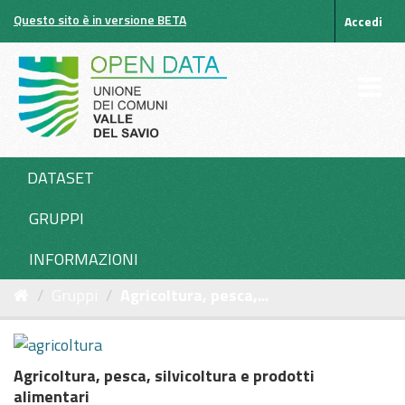
Salta
Questo sito è in versione BETA
Accedi
al
contenuto
DATASET
GRUPPI
INFORMAZIONI
Gruppi
Agricoltura, pesca,...
Agricoltura, pesca, silvicoltura e prodotti
alimentari