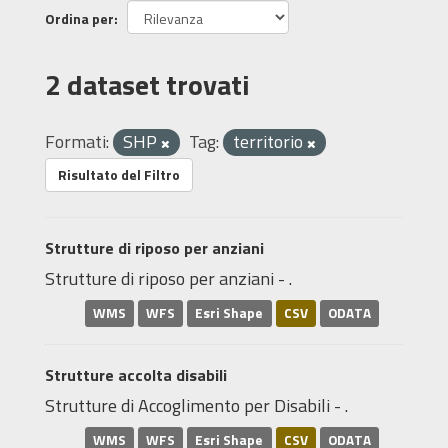
Ordina per
2 dataset trovati
Formati:
SHP
Tag:
territorio
Risultato del Filtro
Strutture di riposo per anziani
Strutture di riposo per anziani - .
WMS
WFS
Esri Shape
CSV
ODATA
Strutture accolta disabili
Strutture di Accoglimento per Disabili - .
WMS
WFS
Esri Shape
CSV
ODATA