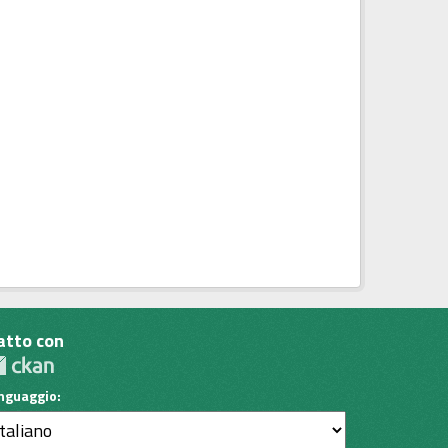
atto con
inguaggio