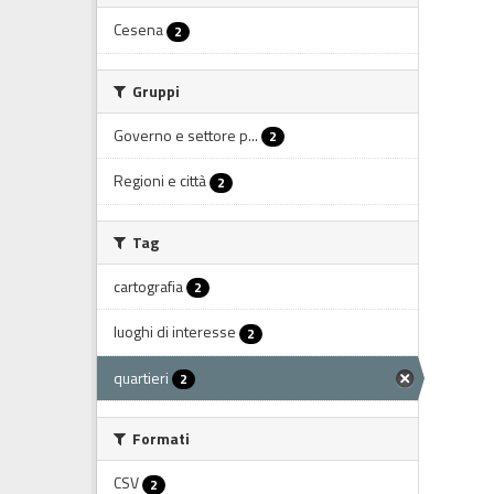
Cesena
2
Gruppi
Governo e settore p...
2
Regioni e città
2
Tag
cartografia
2
luoghi di interesse
2
quartieri
2
Formati
CSV
2