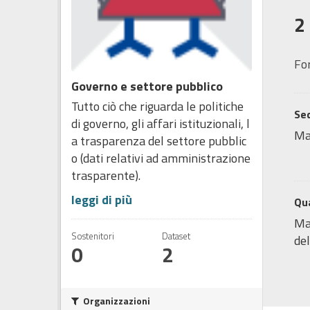
2
Fo
Governo e settore pubblico
Tutto ciò che riguarda le politiche
Sed
di governo, gli affari istituzionali, l
Ma
a trasparenza del settore pubblic
o (dati relativi ad amministrazione
trasparente).
leggi di più
Qua
Map
Sostenitori
Dataset
del
0
2
Organizzazioni