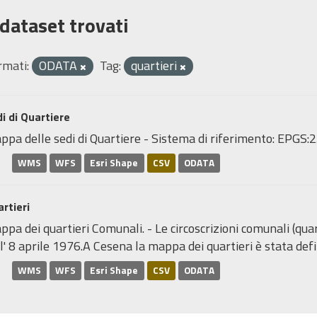
 dataset trovati
rmati:
ODATA
Tag:
quartieri
i di Quartiere
ppa delle sedi di Quartiere - Sistema di riferimento: EP
WMS
WFS
Esri Shape
CSV
ODATA
rtieri
pa dei quartieri Comunali. - Le circoscrizioni comunali (quar
l' 8 aprile 1976.A Cesena la mappa dei quartieri è stata defin
WMS
WFS
Esri Shape
CSV
ODATA