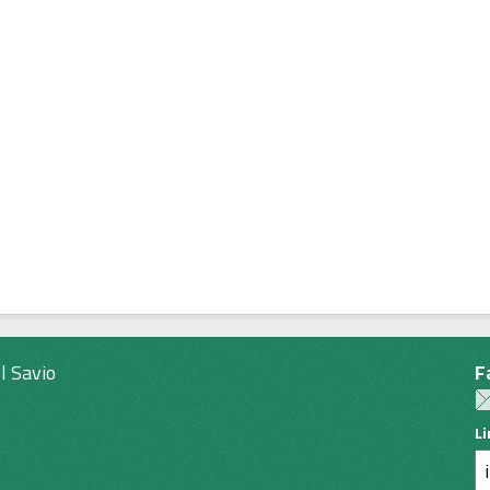
l Savio
F
L