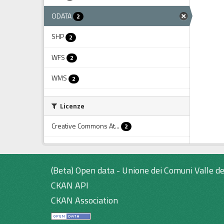
ODATA
2
SHP
2
WFS
2
WMS
2
Licenze
Creative Commons At...
2
(Beta) Open data - Unione dei Comuni Valle de
CKAN API
CKAN Association