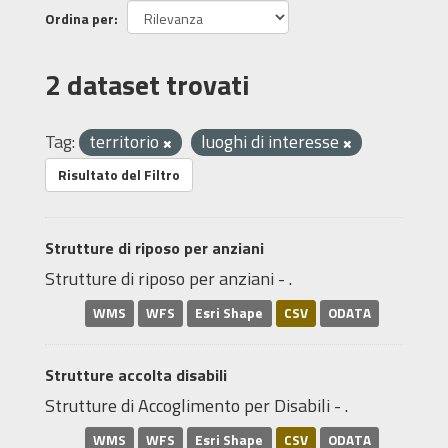
Ordina per
2 dataset trovati
Tag:
territorio
luoghi di interesse
Risultato del Filtro
Strutture di riposo per anziani
Strutture di riposo per anziani - .
WMS
WFS
Esri Shape
CSV
ODATA
Strutture accolta disabili
Strutture di Accoglimento per Disabili - .
WMS
WFS
Esri Shape
CSV
ODATA