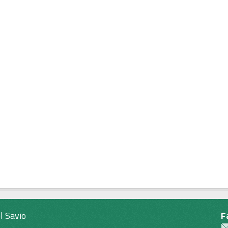
l Savio
F