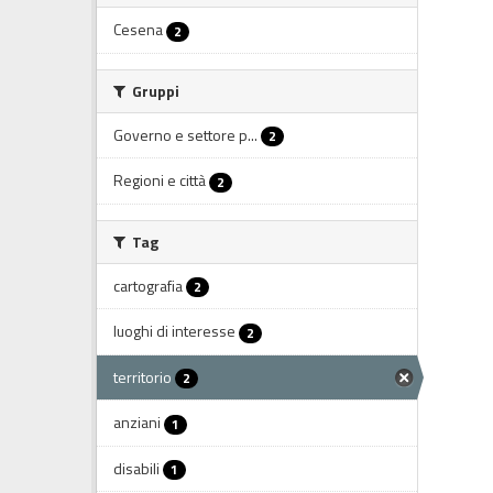
Cesena
2
Gruppi
Governo e settore p...
2
Regioni e città
2
Tag
cartografia
2
luoghi di interesse
2
territorio
2
anziani
1
disabili
1