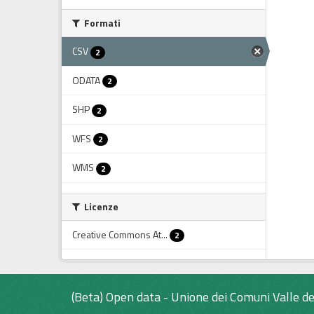
Formati
CSV
2
ODATA
2
SHP
2
WFS
2
WMS
2
Licenze
Creative Commons At...
2
(Beta) Open data - Unione dei Comuni Valle de