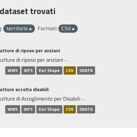
 dataset trovati
:
territorio
Formati:
CSV
utture di riposo per anziani
utture di riposo per anziani - .
WMS
WFS
Esri Shape
CSV
ODATA
utture accolta disabili
utture di Accoglimento per Disabili - .
WMS
WFS
Esri Shape
CSV
ODATA