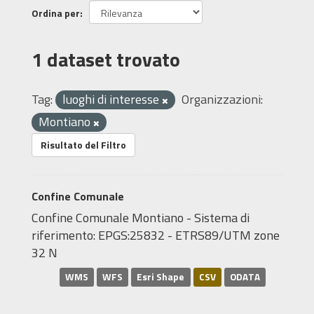
Ordina per
1 dataset trovato
Tag:
luoghi di interesse
Organizzazioni:
Montiano
Risultato del Filtro
Confine Comunale
Confine Comunale Montiano - Sistema di
riferimento: EPGS:25832 - ETRS89/UTM zone
32 N
WMS
WFS
Esri Shape
CSV
ODATA