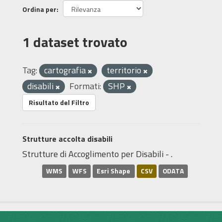
Ordina per
1 dataset trovato
Tag:
cartografia
territorio
disabili
Formati:
SHP
Risultato del Filtro
Strutture accolta disabili
Strutture di Accoglimento per Disabili - .
WMS
WFS
Esri Shape
CSV
ODATA