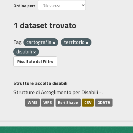
Ordina per
1 dataset trovato
Tag:
cartografia
territorio
disabili
Risultato del Filtro
Strutture accolta disabili
Strutture di Accoglimento per Disabili - .
WMS
WFS
Esri Shape
CSV
ODATA