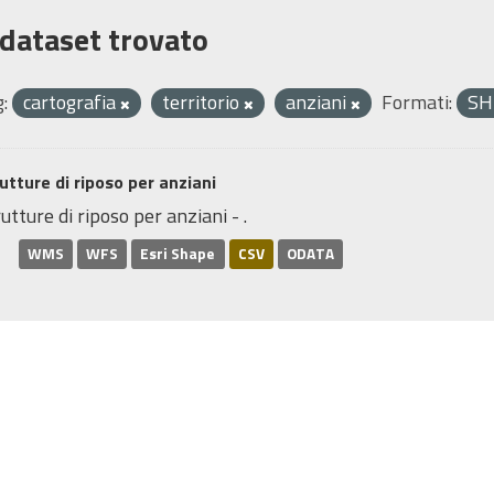
 dataset trovato
:
cartografia
territorio
anziani
Formati:
S
utture di riposo per anziani
utture di riposo per anziani - .
WMS
WFS
Esri Shape
CSV
ODATA