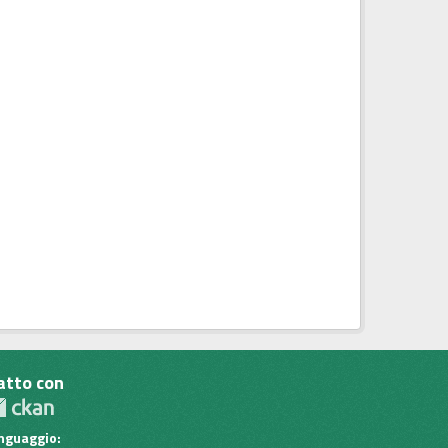
atto con
inguaggio