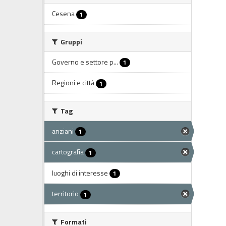
Cesena
1
Gruppi
Governo e settore p...
1
Regioni e città
1
Tag
anziani
1
cartografia
1
luoghi di interesse
1
territorio
1
Formati