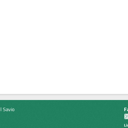
l Savio
F
L