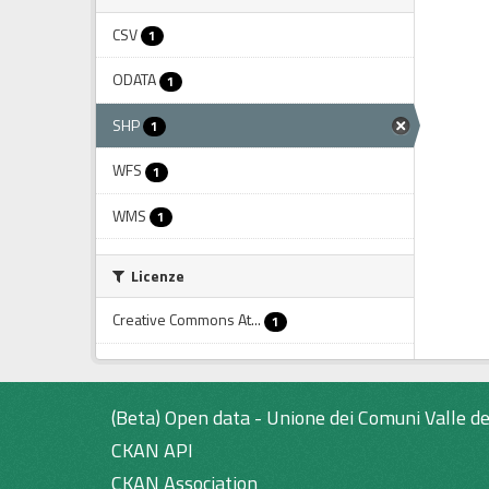
CSV
1
ODATA
1
SHP
1
WFS
1
WMS
1
Licenze
Creative Commons At...
1
(Beta) Open data - Unione dei Comuni Valle de
CKAN API
CKAN Association