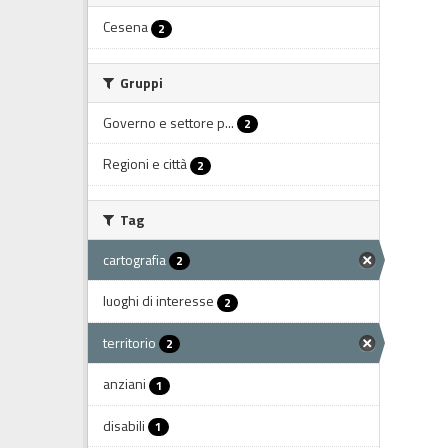
Cesena
2
Gruppi
Governo e settore p...
2
Regioni e città
2
Tag
cartografia
2
luoghi di interesse
2
territorio
2
anziani
1
disabili
1