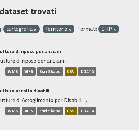
 dataset trovati
:
cartografia
territorio
Formati:
SHP
utture di riposo per anziani
utture di riposo per anziani - .
WMS
WFS
Esri Shape
CSV
ODATA
utture accolta disabili
utture di Accoglimento per Disabili - .
WMS
WFS
Esri Shape
CSV
ODATA