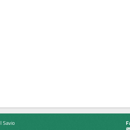
l Savio
F