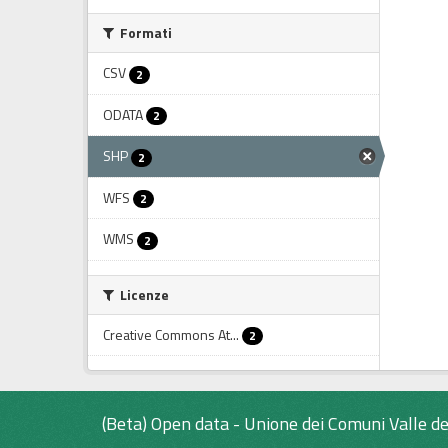
Formati
CSV
2
ODATA
2
SHP
2
WFS
2
WMS
2
Licenze
Creative Commons At...
2
(Beta) Open data - Unione dei Comuni Valle de