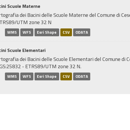
cini Scuole Materne
rtografia dei Bacini delle Scuole Materne del Comune di Ce
ETRS89/UTM zone 32 N
WMS
WFS
Esri Shape
CSV
ODATA
ini Scuole Elementari
tografia dei Bacini delle Scuole Elementari del Comune di C
GS:25832 - ETRS89/UTM zone 32 N.
WMS
WFS
Esri Shape
CSV
ODATA