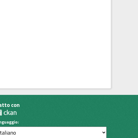
atto con
inguaggio