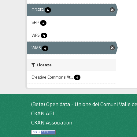
ODATA
4
SHP
4
WFS
4
WMS
4
Licenze
Creative Commons At...
4
(Beta) Open data - Unione dei Comuni Valle de
CKAN API
CKAN Association