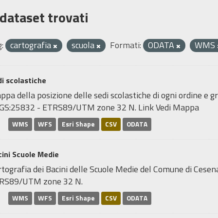
 dataset trovati
:
cartografia
scuola
Formati:
ODATA
WMS
i scolastiche
pa della posizione delle sedi scolastiche di ogni ordine e gr
GS:25832 - ETRS89/UTM zone 32 N. Link Vedi Mappa
WMS
WFS
Esri Shape
CSV
ODATA
ini Scuole Medie
tografia dei Bacini delle Scuole Medie del Comune di Cesen
RS89/UTM zone 32 N.
WMS
WFS
Esri Shape
CSV
ODATA