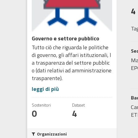
4
Tag
Governo e settore pubblico
Tutto ciò che riguarda le politiche
Sed
di governo, gli affari istituzionali, l
Map
a trasparenza del settore pubblic
EP
o (dati relativi ad amministrazione
trasparente).
leggi di più
Bac
Sostenitori
Dataset
Car
0
4
ET
Organizzazioni