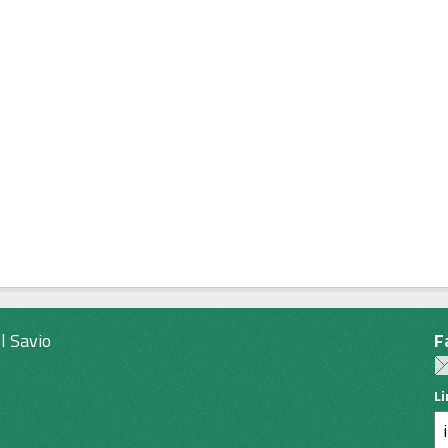
l Savio
F
L