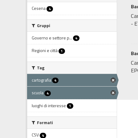
Ba
Cesena
4
Ca
- 
Gruppi
Governo e settore p...
4
Regioni e città
1
Bac
Car
Tag
EP
cartografia
4
scuola
4
luoghi di interesse
1
Formati
CSV
4