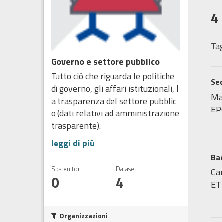
4
Tag
Governo e settore pubblico
Tutto ciò che riguarda le politiche
Sed
di governo, gli affari istituzionali, l
Map
a trasparenza del settore pubblic
EP
o (dati relativi ad amministrazione
trasparente).
leggi di più
Bac
Sostenitori
Dataset
Car
0
4
ET
Organizzazioni