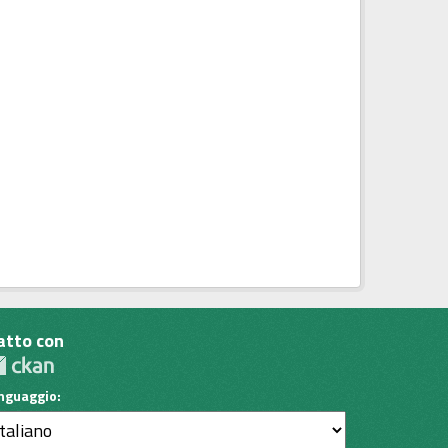
atto con
inguaggio