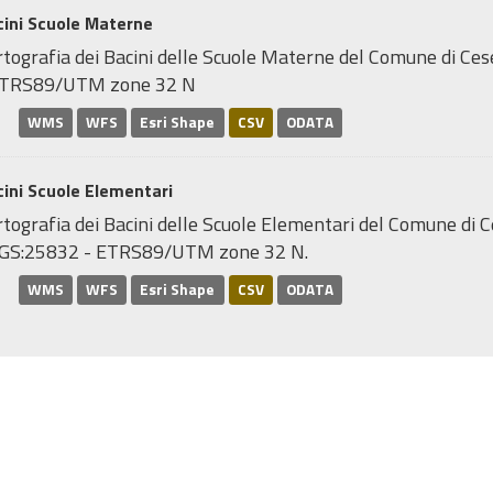
cini Scuole Materne
rtografia dei Bacini delle Scuole Materne del Comune di Ce
ETRS89/UTM zone 32 N
WMS
WFS
Esri Shape
CSV
ODATA
ini Scuole Elementari
tografia dei Bacini delle Scuole Elementari del Comune di C
GS:25832 - ETRS89/UTM zone 32 N.
WMS
WFS
Esri Shape
CSV
ODATA