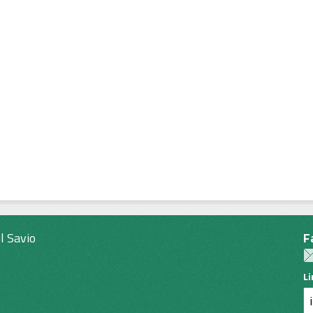
l Savio
F
L