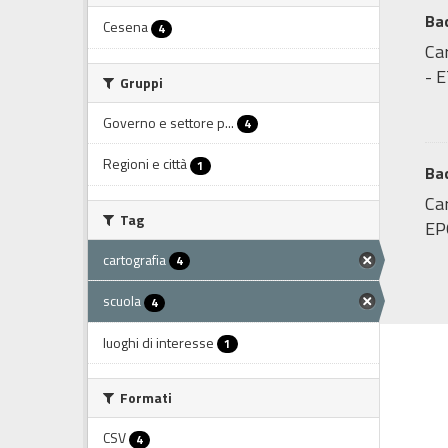
Ba
Cesena
4
Ca
- 
Gruppi
Governo e settore p...
4
Regioni e città
1
Bac
Car
Tag
EP
cartografia
4
scuola
4
luoghi di interesse
1
Formati
CSV
4