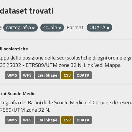
 dataset trovati
:
cartografia
scuola
Formati:
ODATA
i scolastiche
pa della posizione delle sedi scolastiche di ogni ordine e gr
GS:25832 - ETRS89/UTM zone 32 N. Link Vedi Mappa
WMS
WFS
Esri Shape
CSV
ODATA
ini Scuole Medie
tografia dei Bacini delle Scuole Medie del Comune di Cesen
RS89/UTM zone 32 N.
WMS
WFS
Esri Shape
CSV
ODATA