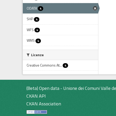
ODATA
4
SHP
4
WFS
4
WMS
4
Licenze
Creative Commons At...
4
(Beta) Open data - Unione dei Comuni Valle de
CKAN API
CKAN Association