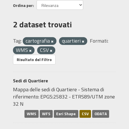
Ordina per
2 dataset trovati
Tag:
cartografia
quartieri
Formati:
WMS
CSV
Risultato del Filtro
Sedi di Quartiere
Mappa delle sedi di Quartiere - Sistema di
riferimento: EPGS:25832 - ETRS89/UTM zone
32 N
WMS
WFS
Esri Shape
CSV
ODATA