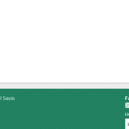
l Savio
F
L