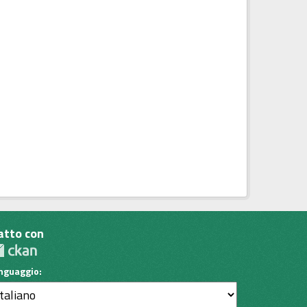
atto con
inguaggio