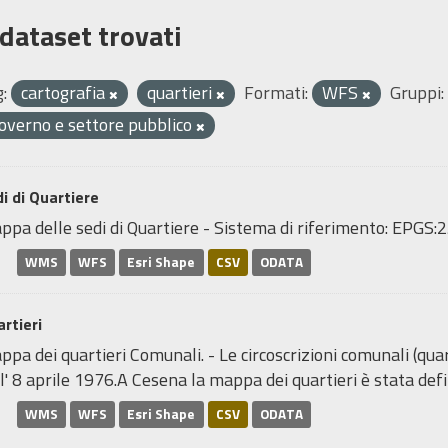
 dataset trovati
:
cartografia
quartieri
Formati:
WFS
Gruppi:
overno e settore pubblico
i di Quartiere
ppa delle sedi di Quartiere - Sistema di riferimento: EP
WMS
WFS
Esri Shape
CSV
ODATA
rtieri
pa dei quartieri Comunali. - Le circoscrizioni comunali (quar
l' 8 aprile 1976.A Cesena la mappa dei quartieri è stata defin
WMS
WFS
Esri Shape
CSV
ODATA