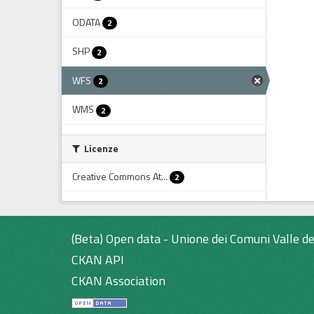
ODATA
2
SHP
2
WFS
2
WMS
2
Licenze
Creative Commons At...
2
(Beta) Open data - Unione dei Comuni Valle de
CKAN API
CKAN Association