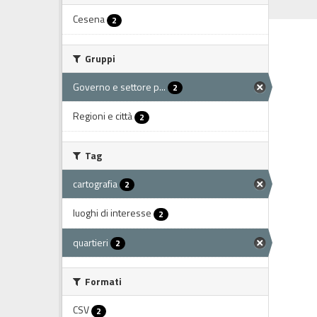
Cesena
2
Gruppi
Governo e settore p...
2
Regioni e città
2
Tag
cartografia
2
luoghi di interesse
2
quartieri
2
Formati
CSV
2