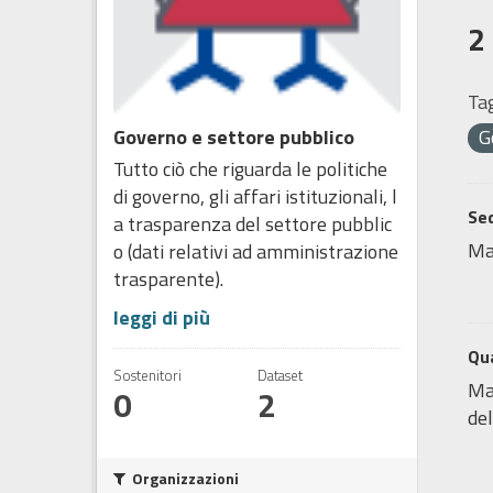
2
Tag
Governo e settore pubblico
G
Tutto ciò che riguarda le politiche
di governo, gli affari istituzionali, l
Sed
a trasparenza del settore pubblic
Ma
o (dati relativi ad amministrazione
trasparente).
leggi di più
Qua
Sostenitori
Dataset
Map
0
2
del
Organizzazioni