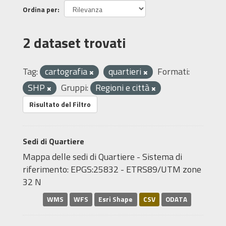
Ordina per
2 dataset trovati
Tag:
cartografia
quartieri
Formati:
SHP
Gruppi:
Regioni e città
Risultato del Filtro
Sedi di Quartiere
Mappa delle sedi di Quartiere - Sistema di
riferimento: EPGS:25832 - ETRS89/UTM zone
32 N
WMS
WFS
Esri Shape
CSV
ODATA