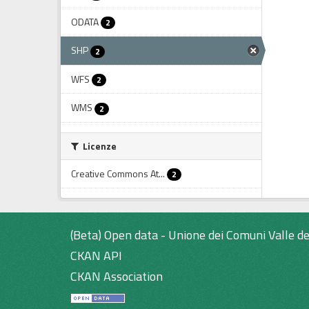
ODATA
2
SHP
2
WFS
2
WMS
2
Licenze
Creative Commons At...
2
(Beta) Open data - Unione dei Comuni Valle de
CKAN API
CKAN Association