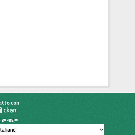
atto con
inguaggio