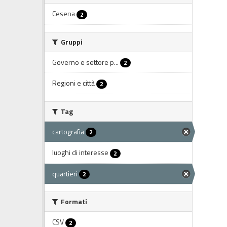
Cesena
2
Gruppi
Governo e settore p...
2
Regioni e città
2
Tag
cartografia
2
luoghi di interesse
2
quartieri
2
Formati
CSV
2