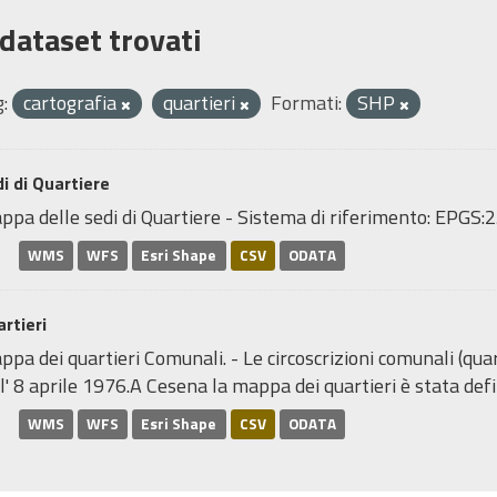
 dataset trovati
:
cartografia
quartieri
Formati:
SHP
i di Quartiere
ppa delle sedi di Quartiere - Sistema di riferimento: EP
WMS
WFS
Esri Shape
CSV
ODATA
rtieri
pa dei quartieri Comunali. - Le circoscrizioni comunali (quar
l' 8 aprile 1976.A Cesena la mappa dei quartieri è stata defin
WMS
WFS
Esri Shape
CSV
ODATA