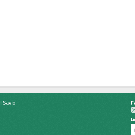
l Savio
F
L