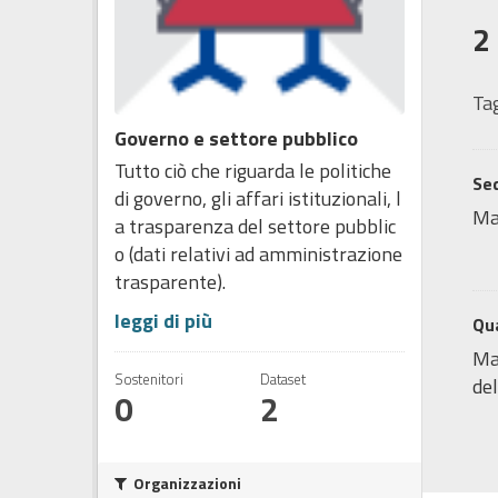
2
Tag
Governo e settore pubblico
Tutto ciò che riguarda le politiche
Sed
di governo, gli affari istituzionali, l
Ma
a trasparenza del settore pubblic
o (dati relativi ad amministrazione
trasparente).
leggi di più
Qua
Map
Sostenitori
Dataset
del
0
2
Organizzazioni